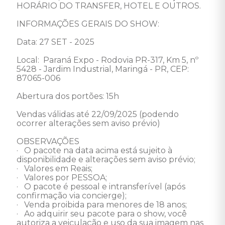
HORÁRIO DO TRANSFER, HOTEL E OUTROS.
INFORMAÇÕES GERAIS DO SHOW:
Data: 27 SET - 2025
Local:  Paraná Expo - Rodovia PR-317, Km 5, nº 
5428 - Jardim Industrial, Maringá - PR, CEP: 
87065-006
Abertura dos portões: 15h
Vendas válidas até 22/09/2025 (podendo 
ocorrer alterações sem aviso prévio)
OBSERVAÇÕES
·   O pacote na data acima está sujeito à 
disponibilidade e alterações sem aviso prévio;
·   Valores em Reais;
·   Valores por PESSOA;
·   O pacote é pessoal e intransferível (após 
confirmação via concierge);
·   Venda proibida para menores de 18 anos;
·   Ao adquirir seu pacote para o show, você 
autoriza a veiculação e uso da sua imagem nas 