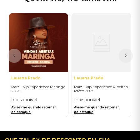
L
R
C
I
A
a
Lauana Prado
Lauana Prado
Raiz - Vip Experience Maringá
Raiz - Vip Experience Ribeirão
2025
Preto 2025
Indisponível
Indisponível
Avise-me quando retornar
Avise-me quando retornar
ao estoque
ao estoque