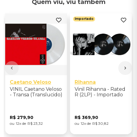
Quem viu, viu também
Importado
Caetano Veloso
Rihanna
VINIL Caetano Veloso
Vinil Rihanna - Rated
- Transa (Translucido)
R (2LP) - Importado
R$
279
,
90
R$
369
,
90
12
R$
23
,
32
12
R$
30
,
82