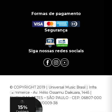
Formas de pagamento
Segurança
Siga nossas redes sociais
© COPYRIGHT 2019 | Universal Music Brasil | Infra
Commerce - Av. Hélio Ossamu Daikuara, 1445 |
EMBU DAS ARTES – SÃO PAULO - CEP: 06807-000
CNPJ: 00.952.789/0009-38