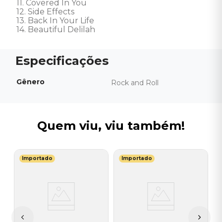
11. Covered In You

12. Side Effects

13. Back In Your Life

14. Beautiful Delilah
Gênero
Rock and Roll
Quem viu, viu também!
Importado
Importado
K
a
V
A
I
I
A
a