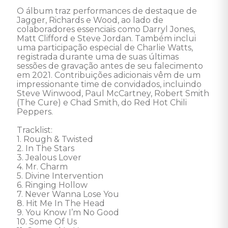
O álbum traz performances de destaque de 
Jagger, Richards e Wood, ao lado de 
colaboradores essenciais como Darryl Jones, 
Matt Clifford e Steve Jordan. Também inclui 
uma participação especial de Charlie Watts, 
registrada durante uma de suas últimas 
sessões de gravação antes de seu falecimento 
em 2021. Contribuições adicionais vêm de um 
impressionante time de convidados, incluindo 
Steve Winwood, Paul McCartney, Robert Smith 
(The Cure) e Chad Smith, do Red Hot Chili 
Peppers. 

Tracklist:

1. Rough & Twisted

2. In The Stars

3. Jealous Lover

4. Mr. Charm

5. Divine Intervention

6. Ringing Hollow

7. Never Wanna Lose You

8. Hit Me In The Head

9. You Know I’m No Good

10. Some Of Us
