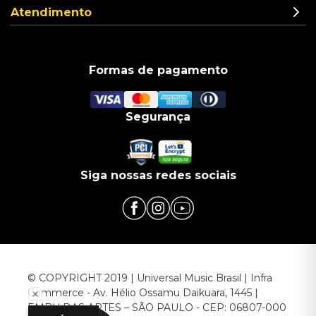
Atendimento
Formas de pagamento
Segurança
Siga nossas redes sociais
© COPYRIGHT 2019 | Universal Music Brasil | Infra
Commerce - Av. Hélio Ossamu Daikuara, 1445 |
EMBU DAS ARTES – SÃO PAULO - CEP: 06807-000