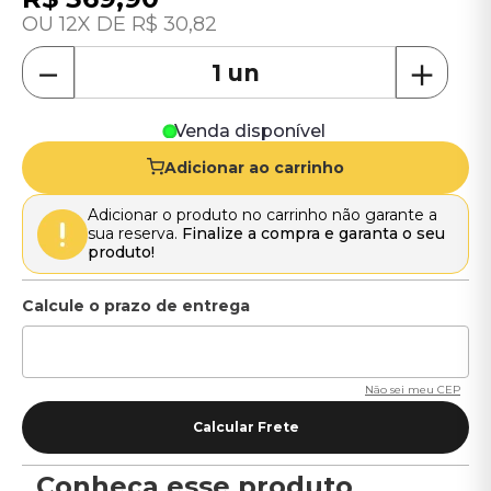
12
R$
30
,
82
－
＋
Venda disponível
Adicionar ao carrinho
Adicionar o produto no carrinho não garante a
sua reserva.
Finalize a compra e garanta o seu
produto!
Não sei meu CEP
Conheça esse produto