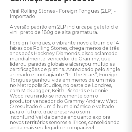
Vinil Rolling Stones - Foreign Tongues (2LP) - 
Importado 

A versão padrão em 2LP inclui capa gatefold e 
vinil preto de 180g de alta gramatura.

Foreign Tongues, o vibrante novo álbum de 14 
faixas dos Rolling Stones, chega menos de três 
anos após Hackney Diamonds, disco aclamado 
mundialmente, vencedor do Grammy, que 
liderou paradas globais e alcançou múltiplas 
certificações de platina. Antecipado pelo single 
animado e contagiante “In The Stars”, Foreign 
Tongues ganhou vida em menos de um mês 
no Metropolis Studios, no oeste de Londres, 
com Mick Jagger, Keith Richards e Ronnie 
Wood reunindo-se novamente com o 
produtor vencedor do Grammy Andrew Watt. 
O resultado é um álbum dinâmico e voltado 
para o futuro, que preserva o som 
inconfundível da banda enquanto explora 
novos territórios sonoros e líricos, consolidando 
ainda mais seu legado incomparável.
