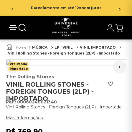
Parcelamento em até 12x sem juros
MÚSICA
LP | VINIL
VINIL IMPORTADO
Vinil Rolling Stones - Foreign Tongues (2LP) - Importado
Pré-Venda
Importado
The Rolling Stones
VINIL ROLLING STONES -
FOREIGN TONGUES (2LP) -
IMPORTADO
:
00060248821348
Vinil Rolling Stones - Foreign Tongues (2LP) - Importado
Mais Informações.
R$
369
,
90