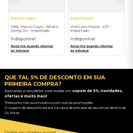
Marvin Gaye
Liam Payne
VINIL Marvin Gaye - What's
Vinil Liam Payne - LP1 -
Going On - Importado
Importado
Indisponível
Indisponível
Avise-me quando retornar
Avise-me quando retornar
ao estoque
ao estoque
QUE TAL 5% DE DESCONTO EM SUA
PRIMEIRA COMPRA?
Assinando a newsletter você recebe um
cupom de 5%, novidades,
ofertas e muito mais!
*Desconto não acumulativo com outras promoções.
O cupom de desconto estará na caixa de entrada do seu email dentro de
24 horas.
Digite seu melhor e-mail