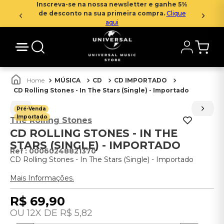
Inscreva-se na nossa newsletter e ganhe 5%
de desconto na sua primeira compra.
Clique
aqui
MÚSICA
CD
CD IMPORTADO
CD Rolling Stones - In The Stars (Single) - Importado
Pré-Venda
Importado
The Rolling Stones
CD ROLLING STONES - IN THE
STARS (SINGLE) - IMPORTADO
:
00060248821370
CD Rolling Stones - In The Stars (Single) - Importado
Mais Informações.
R$
69
,
90
12
R$
5
,
82