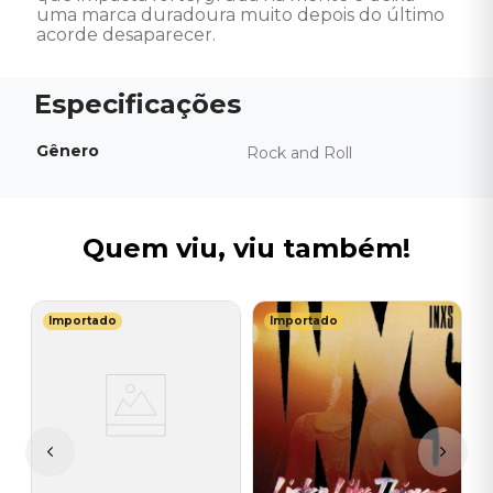
uma marca duradoura muito depois do último 
acorde desaparecer.
Gênero
Rock and Roll
Quem viu, viu também!
Importado
Importado
T
C
B
D
I
I
A
a