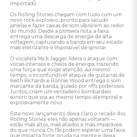
Importado 

Os Rolling Stones chegam com tudo com um 
novo rock explosivo, pronto para sacudir 
janelas e fazer caixas de som vibrarem ao redor 
do mundo. Desde a primeira nota, a faixa 
entrega uma descarga de energia de alta 
voltagem, capturando a banda em seu estado 
mais eletrizante e impossível de ignorar.

O vocalista Mick Jagger lidera o ataque com 
vocais intensos e cheios de energia, trazendo 
uma força que exige atenção. Ao mesmo 
tempo, o inconfundível ataque de guitarras de 
Keith Richards e Ronnie Wood entrega o som 
marcante da banda, guiado por riffs poderosos. 
Juntos, criam um verdadeiro bombardeio 
sonoro que soa ao mesmo tempo atemporal e 
explosivamente novo.

Este novo lançamento deixa claro o recado dos 
Rolling Stones: eles não apenas voltaram — 
estão mais altos, mais afiados e mais imparáveis 
do que nunca. Os fãs podem esperar uma faixa 
que impacta forte, gruda na mente e deixa 