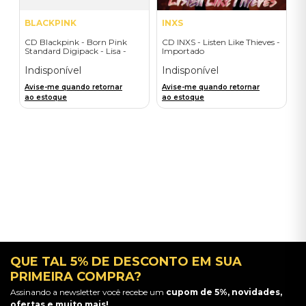
BLACKPINK
INXS
CD Blackpink - Born Pink
CD INXS - Listen Like Thieves -
Standard Digipack - Lisa -
Importado
Importado
Indisponível
Indisponível
Avise-me quando retornar
Avise-me quando retornar
ao estoque
ao estoque
QUE TAL 5% DE DESCONTO EM SUA
PRIMEIRA COMPRA?
Assinando a newsletter você recebe um
cupom de 5%, novidades,
ofertas e muito mais!