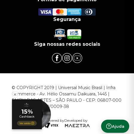
Segurança
Siga nossas redes sociais
© COPYRIGHT 2019 | Universal Music Brasil | Infra
Commerce - Av. Hélio Ossamu Daikuara, 1445 |
EMBU DAS ARTES – SÃO PAULO - CEP: 06807-000
CNPJ: 00.952.789/0009-38
Powered by
Developed by
Ajuda