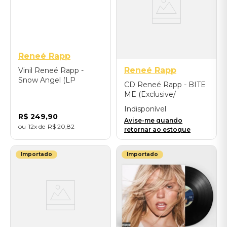
Reneé Rapp
Reneé Rapp
Vinil Reneé Rapp -
Snow Angel (LP
CD Reneé Rapp - BITE
International Colour
ME (Exclusive/
Vinyl) - Importado
Alternate Cover) -
Indisponível
Importado
R$
249
,
90
Avise-me quando
12
R$
20
,
82
retornar ao estoque
Importado
Importado