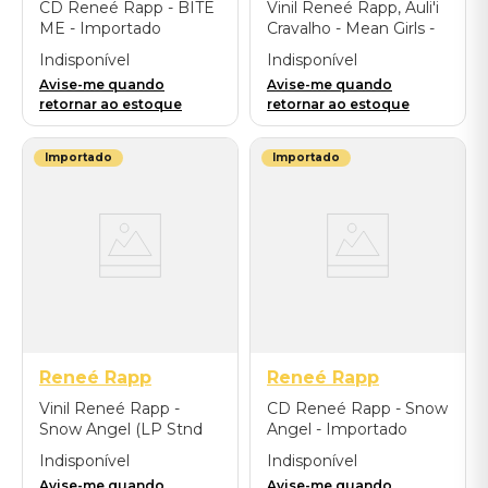
CD Reneé Rapp - BITE
Vinil Reneé Rapp, Auli'i
ME - Importado
Cravalho - Mean Girls -
Music From The Motion
Indisponível
Indisponível
Picture - Importado
Avise-me quando
Avise-me quando
retornar ao estoque
retornar ao estoque
Importado
Importado
Reneé Rapp
Reneé Rapp
Vinil Reneé Rapp -
CD Reneé Rapp - Snow
Snow Angel (LP Stnd
Angel - Importado
Black Ice Vinyl) -
Indisponível
Indisponível
Importado
Avise-me quando
Avise-me quando