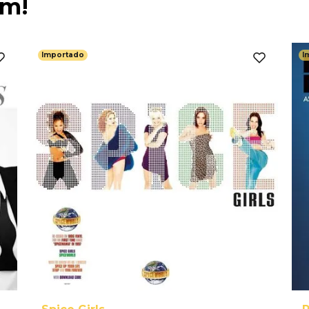
ém!
Importado
I