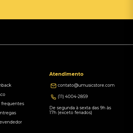
Atendimento
hback
contato@umusicstore.com
sco
(11) 4004-2859
 frequentes
De segunda à sexta das 9h às
17h (exceto feriados)
Entregas
evendedor