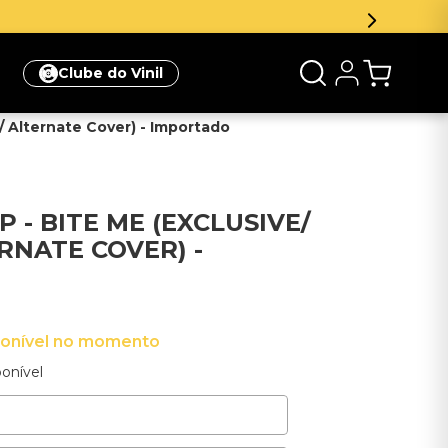
Clube do Vinil
/ Alternate Cover) - Importado
P - BITE ME (EXCLUSIVE/
RNATE COVER) -
ponível no momento
onível