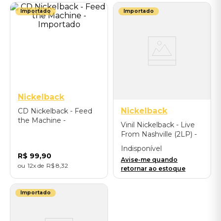
Importado
Importado
Nickelback
Nickelback
CD Nickelback - Feed
the Machine -
Vinil Nickelback - Live
Importado
From Nashville (2LP) -
Importado
Indisponível
R$
99
,
90
Avise-me quando
12
R$
8
,
32
retornar ao estoque
Importado