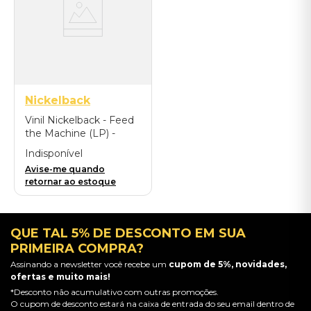
Nickelback
Vinil Nickelback - Feed
the Machine (LP) -
Importado
Indisponível
Avise-me quando
retornar ao estoque
QUE TAL 5% DE DESCONTO EM SUA
PRIMEIRA COMPRA?
Assinando a newsletter você recebe um
cupom de 5%, novidades,
ofertas e muito mais!
*Desconto não acumulativo com outras promoções.
O cupom de desconto estará na caixa de entrada do seu email dentro de