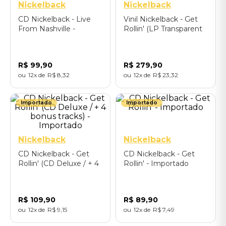
Nickelback
Nickelback
CD Nickelback - Live
Vinil Nickelback - Get
From Nashville -
Rollin' (LP Transparent
Importado
Orange Vinyl) -
Importado
R$
99
,
90
R$
279
,
90
12
R$
8
,
32
12
R$
23
,
32
Importado
Importado
Nickelback
Nickelback
CD Nickelback - Get
CD Nickelback - Get
Rollin' (CD Deluxe / + 4
Rollin' - Importado
bonus tracks) -
Importado
R$
109
,
90
R$
89
,
90
12
R$
9
,
15
12
R$
7
,
49