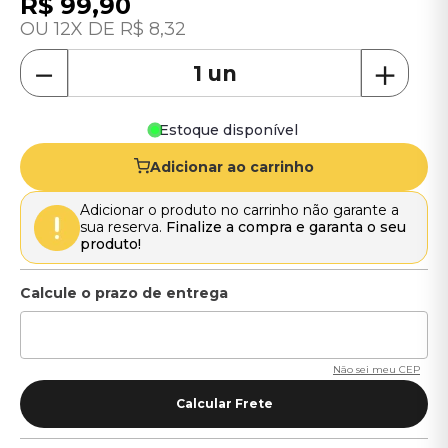
R$
99
,
90
12
R$
8
,
32
－
＋
Estoque disponível
Adicionar ao carrinho
Adicionar o produto no carrinho não garante a
sua reserva.
Finalize a compra e garanta o seu
produto!
Não sei meu CEP