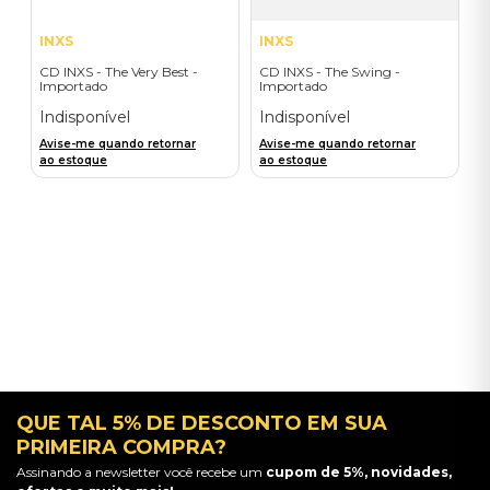
INXS
INXS
CD INXS - The Very Best -
CD INXS - The Swing -
Importado
Importado
Indisponível
Indisponível
Avise-me quando retornar
Avise-me quando retornar
ao estoque
ao estoque
QUE TAL 5% DE DESCONTO EM SUA
PRIMEIRA COMPRA?
Assinando a newsletter você recebe um
cupom de 5%, novidades,