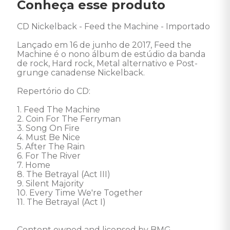
Conheça esse produto
CD Nickelback - Feed the Machine - Importado

Lançado em 16 de junho de 2017, Feed the 
Machine é o nono álbum de estúdio da banda 
de rock, Hard rock, Metal alternativo e Post-
grunge canadense Nickelback. 

Repertório do CD: 

1. Feed The Machine 

2. Coin For The Ferryman 

3. Song On Fire 

4. Must Be Nice 

5. After The Rain 

6. For The River 

7. Home 

8. The Betrayal (Act III) 

9. Silent Majority 

10. Every Time We're Together 

11. The Betrayal (Act I) 

Content owned and licensed by BMG 