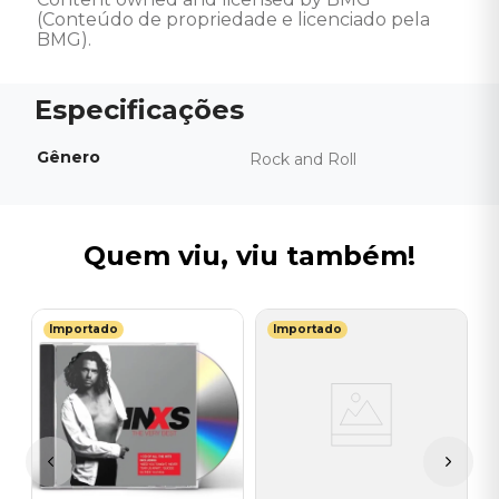
(Conteúdo de propriedade e licenciado pela 
BMG).
Gênero
Rock and Roll
Quem viu, viu também!
Importado
Importado
I
C
I
I
A
a