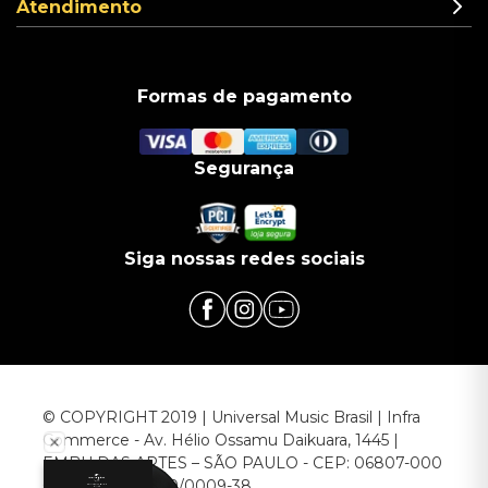
Atendimento
Formas de pagamento
Segurança
Siga nossas redes sociais
© COPYRIGHT 2019 | Universal Music Brasil | Infra
Commerce - Av. Hélio Ossamu Daikuara, 1445 |
EMBU DAS ARTES – SÃO PAULO - CEP: 06807-000
CNPJ: 00.952.789/0009-38