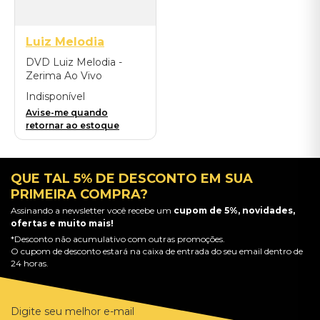
Luiz Melodia
DVD Luiz Melodia -
Zerima Ao Vivo
Indisponível
Avise-me quando
retornar ao estoque
QUE TAL 5% DE DESCONTO EM SUA
PRIMEIRA COMPRA?
Assinando a newsletter você recebe um
cupom de 5%, novidades,
ofertas e muito mais!
*Desconto não acumulativo com outras promoções.
O cupom de desconto estará na caixa de entrada do seu email dentro de
24 horas.
Digite seu melhor e-mail