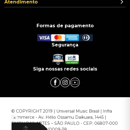
Atendimento
Formas de pagamento
Segurança
Siga nossas redes sociais
© COPYRIGHT 2019 | Universal Music Brasil | Infra
Commerce - Av. Hélio Ossamu Daikuara, 1445 |
EMBU DAS ARTES – SÃO PAULO - CEP: 06807-000
CNPJ: 00.952.789/0009-38