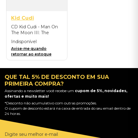
Kid Cudi
CD Kid Cudi - Man On
The Moon III: The
Chosen - Importado
Indisponível
Avise-me quando
retornar ao estoque
QUE TAL 5% DE DESCONTO EM SUA
PRIMEIRA COMPRA?
Assinando a newsletter você recebe um
cupom de 5%, novidades,
ofertas e muito mais!
*Desconto não acumulativo com outras promoções.
O cupom de desconto estará na caixa de entrada do seu email dentro de
24 horas.
Digite seu melhor e-mail