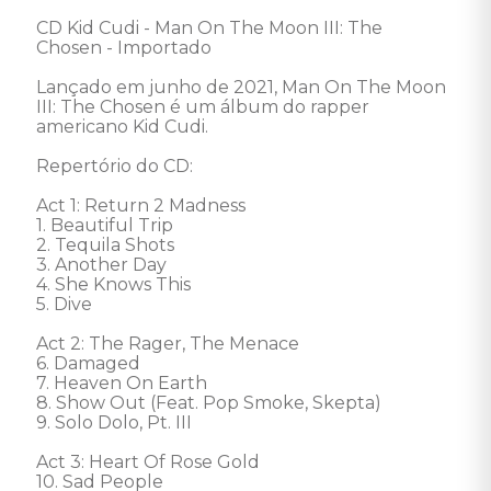
CD Kid Cudi - Man On The Moon III: The 
Chosen - Importado 

Lançado em junho de 2021, Man On The Moon 
III: The Chosen é um álbum do rapper 
americano Kid Cudi. 

Repertório do CD: 

Act 1: Return 2 Madness

1. Beautiful Trip 

2. Tequila Shots 

3. Another Day 

4. She Knows This 

5. Dive 

Act 2: The Rager, The Menace

6. Damaged 

7. Heaven On Earth 

8. Show Out (Feat. Pop Smoke, Skepta) 

9. Solo Dolo, Pt. III 

Act 3: Heart Of Rose Gold

10. Sad People 
