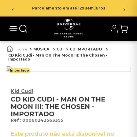
Parcelamento em até 12x sem juros
MÚSICA
CD
CD IMPORTADO
CD Kid Cudi - Man On The Moon III: The Chosen -
Importado
Importado
Kid Cudi
CD KID CUDI - MAN ON THE
MOON III: THE CHOSEN -
IMPORTADO
:
00060243563355
Este produto não está disponível no