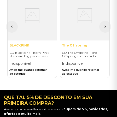
-
C
I
I
A
a
BLACKPINK
The Offspring
CD Blackpink - Born Pink
CD The Offspring - The
Standard Digipack - Lisa -
Offspring - Importado
Importado
Indisponível
Indisponível
Avise-me quando retornar
Avise-me quando retornar
ao estoque
ao estoque
QUE TAL 5% DE DESCONTO EM SUA
PRIMEIRA COMPRA?
Assinando a newsletter você recebe um
cupom de 5%, novidades,
ofertas e muito mais!