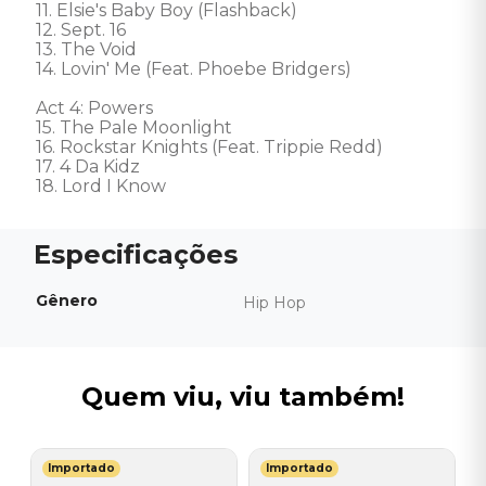
11. Elsie's Baby Boy (Flashback) 

12. Sept. 16 

13. The Void 

14. Lovin' Me (Feat. Phoebe Bridgers) 

Act 4: Powers

15. The Pale Moonlight 

16. Rockstar Knights (Feat. Trippie Redd) 

17. 4 Da Kidz 

18. Lord I Know
Gênero
Hip Hop
Quem viu, viu também!
Importado
Importado
I