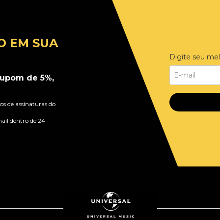
O EM SUA
Digite seu mel
upom de 5%,
s de assinaturas do
ail dentro de 24