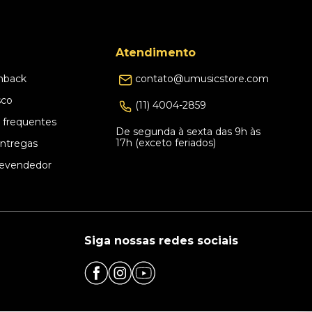
Atendimento
hback
contato@umusicstore.com
sco
(11) 4004-2859
 frequentes
De segunda à sexta das 9h às
17h (exceto feriados)
Entregas
evendedor
Siga nossas redes sociais