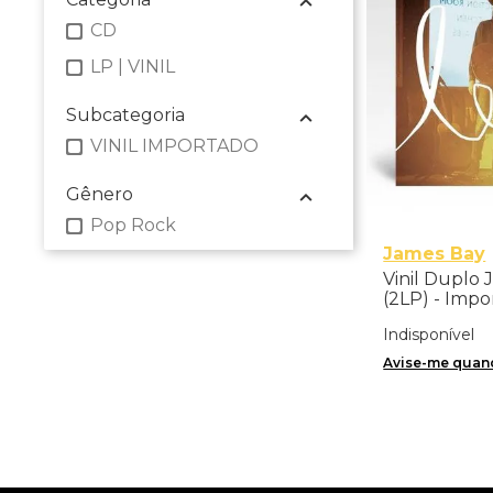
CD
LP | VINIL
Subcategoria
VINIL IMPORTADO
Gênero
Pop Rock
James Bay
Vinil Duplo 
(2LP) - Imp
Indisponível
Avise-me quand