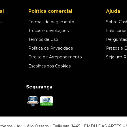
al
Política comercial
Ajuda
s
Formas de pagamento
Sobre Cas
l
Trocas e devoluções
Fale cono
Termos de Uso
Perguntas
Política de Privacidade
Prazos e 
Direito de Arrependimento
Seja um R
Escolhas dos Cookies
Segurança
ommerce - Av. Hélio Ossamu Daikuara, 1445 | EMBU DAS ARTES 