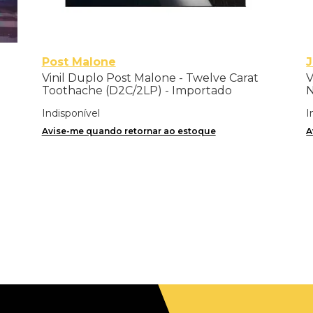
Post Malone
Vinil Duplo Post Malone - Twelve Carat
V
Toothache (D2C/2LP) - Importado
N
Indisponível
I
Avise-me quando retornar ao estoque
A