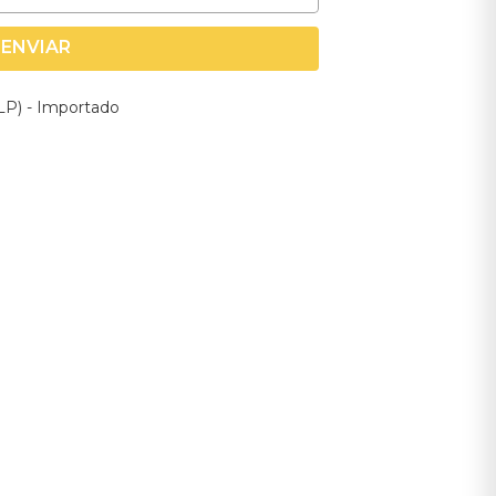
ENVIAR
Vinil Duplo James Bay - Leap (2LP) - Importado