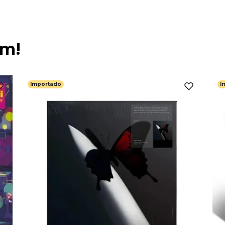
ém!
Importado
I