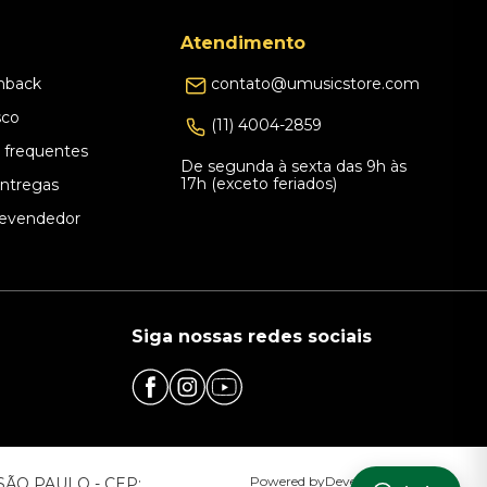
Atendimento
hback
contato@umusicstore.com
sco
(11) 4004-2859
 frequentes
De segunda à sexta das 9h às
17h (exceto feriados)
Entregas
evendedor
Siga nossas redes sociais
Powered by
Developed by
– SÃO PAULO - CEP: