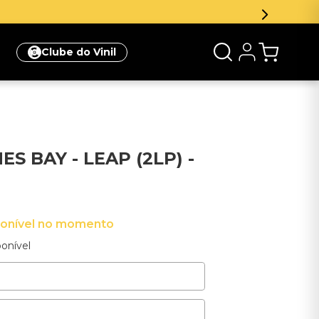
Inscreva-se na newsletter e ganhe 5
Clube do Vinil
S BAY - LEAP (2LP) -
ponível no momento
onível