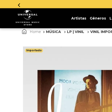
Parcelamento em até 12x sem juros. Aproveite!
Artistas
Gêneros
L
MÚSICA
LP | VINIL
VINIL IMP
Importado