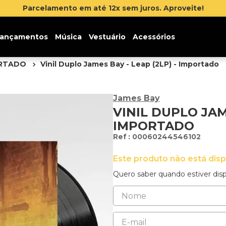
ançamentos
Música
Vestuário
Acessórios
ORTADO
Vinil Duplo James Bay - Leap (2LP) - Importado
James Bay
VINIL DUPLO JAME
IMPORTADO
:
00060244546102
Este produto não está dis
Quero saber quando estiver disp