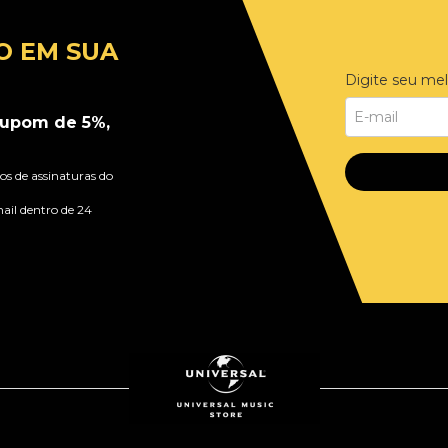
O EM SUA
Digite seu mel
upom de 5%,
s de assinaturas do
ail dentro de 24