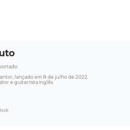
uto
portado 

antor, lançado em 8 de julho de 2022. 

or e guitarrista inglês.
Rock