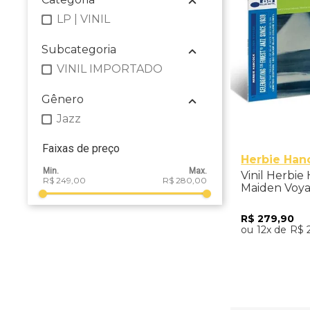
LP | VINIL
Subcategoria
VINIL IMPORTADO
Gênero
Jazz
Faixas de preço
Herbie Han
Vinil Herbie
R$ 249,00
R$ 280,00
Maiden Voya
Note 85) - 
R$
279
,
90
12
R$
Adicio