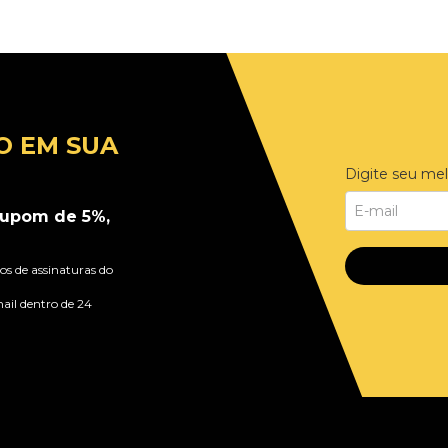
O EM SUA
Digite seu mel
upom de 5%,
s de assinaturas do
ail dentro de 24