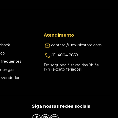
Atendimento
hback
contato@umusicstore.com
sco
(11) 4004-2859
 frequentes
De segunda à sexta das 9h às
17h (exceto feriados)
Entregas
evendedor
Siga nossas redes sociais