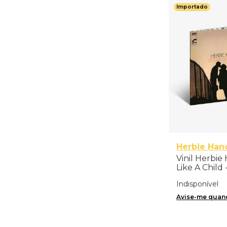
Importado
Herbie Han
Vinil Herbie
Like A Child
Indisponível
Avise-me quand