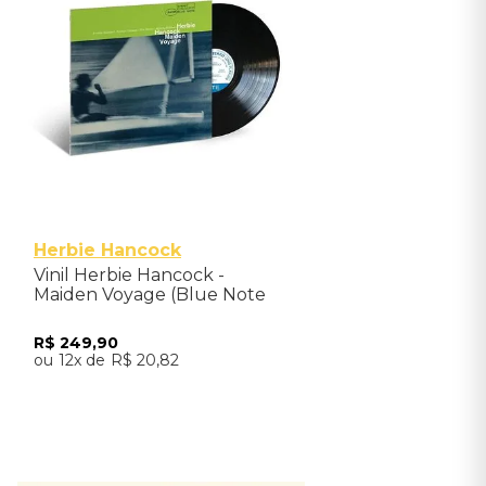
Herbie Hancock
Vinil Herbie Hancock -
Maiden Voyage (Blue Note
Classic) - Importado
R$
249
,
90
12
R$
20
,
82
Adicionar ao Carrinho