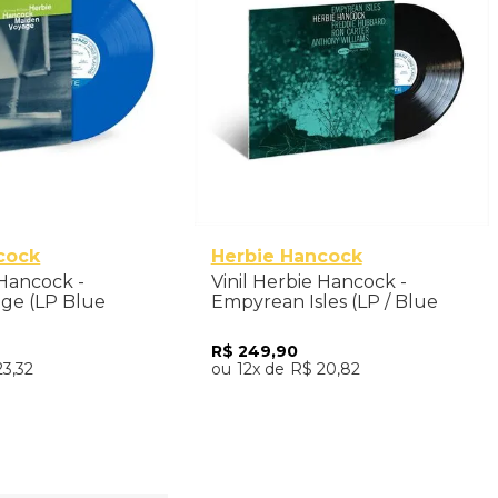
cock
Herbie Hancock
 Hancock -
Vinil Herbie Hancock -
ge (LP Blue
Empyrean Isles (LP / Blue
Importado
Note Classic Vinyl Series) -
Importado
R$
249
,
90
23
,
32
12
R$
20
,
82
nar ao Carrinho
Adicionar ao Carrinho