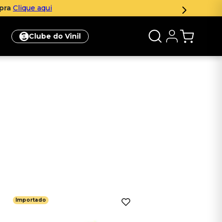
mpra
Clique aqui
Clube do Vinil
Importado