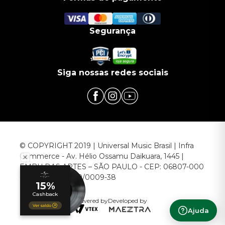
Segurança
Siga nossas redes sociais
© COPYRIGHT 2019 | Universal Music Brasil | Infra
Commerce - Av. Hélio Ossamu Daikuara, 1445 |
EMBU DAS ARTES – SÃO PAULO - CEP: 06807-000
CNPJ: 00.952.789/0009-38
Powered by
Developed by
Ajuda