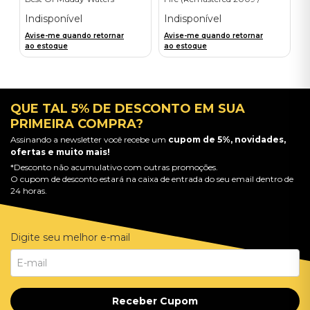
Importado
Colour Vinyl / 2019 reissue) -
Importado
Indisponível
Indisponível
Avise-me quando retornar
Avise-me quando retornar
ao estoque
ao estoque
QUE TAL 5% DE DESCONTO EM SUA
PRIMEIRA COMPRA?
Assinando a newsletter você recebe um
cupom de 5%, novidades,
ofertas e muito mais!
*Desconto não acumulativo com outras promoções.
O cupom de desconto estará na caixa de entrada do seu email dentro de
24 horas.
Digite seu melhor e-mail
Receber Cupom