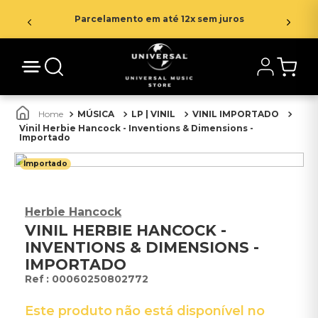
Parcelamento em até 12x sem juros
MÚSICA
LP | VINIL
VINIL IMPORTADO
Vinil Herbie Hancock - Inventions & Dimensions -
Importado
Importado
Herbie Hancock
VINIL HERBIE HANCOCK -
INVENTIONS & DIMENSIONS -
IMPORTADO
:
00060250802772
Este produto não está disponível no