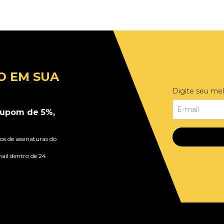
O EM SUA
Digite seu mel
upom de 5%,
s de assinaturas do
ail dentro de 24