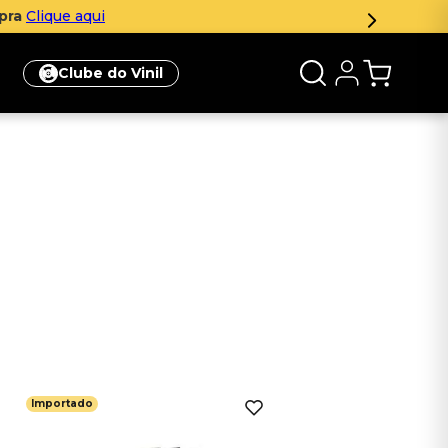
mpra
Clique aqui
Clube do Vinil
Importado