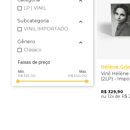
LP | VINIL
Subcategoria
VINIL IMPORTADO
Gênero
Clássico
Faixas de preço
Hélène Gr
Vinil Hélèn
R$ 329,00
R$ 340,00
(2LP) - Imp
R$
329
,
90
12
R$
Adicio