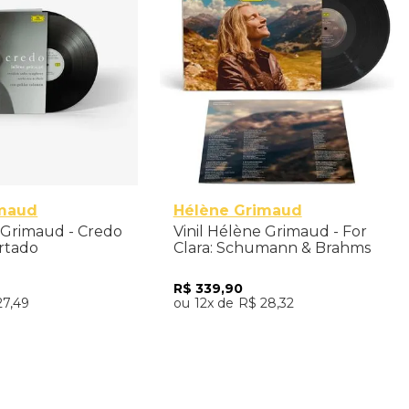
imaud
Hélène Grimaud
e Grimaud - Credo
Vinil Hélène Grimaud - For
ortado
Clara: Schumann & Brahms
(2LP) - Importado
R$
339
,
90
27
,
49
12
R$
28
,
32
nar ao Carrinho
Adicionar ao Carrinho