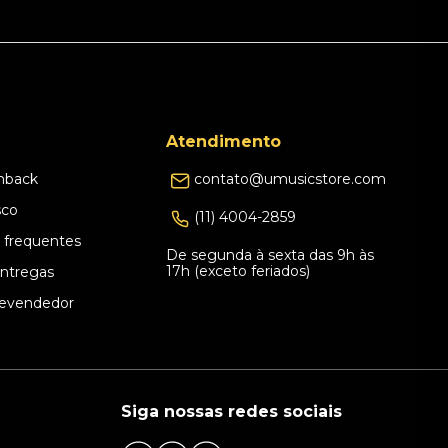
Atendimento
hback
contato@umusicstore.com
sco
(11) 4004-2859
 frequentes
De segunda à sexta das 9h às
17h (exceto feriados)
Entregas
evendedor
Siga nossas redes sociais