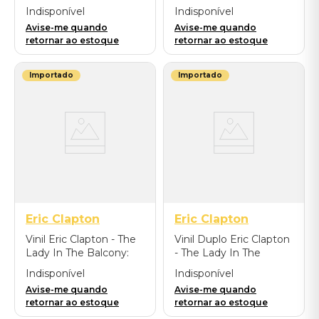
(Colour LP) - Importado
The Royal Albert Hall,
Indisponível
Indisponível
London 2015/4k UHD -
Avise-me quando
Avise-me quando
Importado
retornar ao estoque
retornar ao estoque
Importado
Importado
Eric Clapton
Eric Clapton
Vinil Eric Clapton - The
Vinil Duplo Eric Clapton
Lady In The Balcony:
- The Lady In The
Lockdown Sessions
Balcony: Lockdown
Indisponível
Indisponível
(Live At Cowdray
Session (Live/Colour) -
Avise-me quando
Avise-me quando
House/Gray Version/2
Importado
retornar ao estoque
retornar ao estoque
Vinyl Set) - Importado