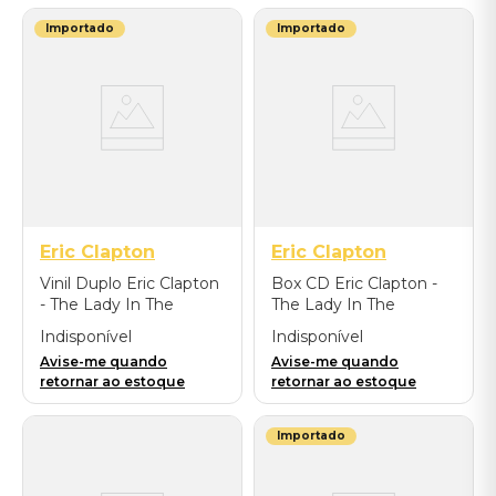
Importado
Importado
Eric Clapton
Eric Clapton
Vinil Duplo Eric Clapton
Box CD Eric Clapton -
- The Lady In The
The Lady In The
Balcony: Lockdown
Balcony: Lockdown
Indisponível
Indisponível
Session (Live/Black) -
Sessions (Live - Blu-
Avise-me quando
Avise-me quando
Importado
ray/CD) - Importado
retornar ao estoque
retornar ao estoque
Importado