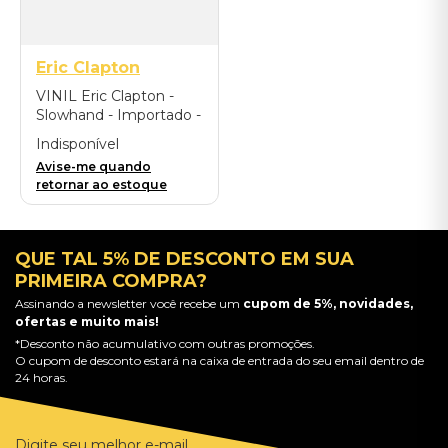
Eric Clapton
VINIL Eric Clapton -
Slowhand - Importado -
Cinza - 33 RPM
Indisponível
Avise-me quando
retornar ao estoque
QUE TAL 5% DE DESCONTO EM SUA
PRIMEIRA COMPRA?
Assinando a newsletter você recebe um
cupom de 5%, novidades,
ofertas e muito mais!
*Desconto não acumulativo com outras promoções.
O cupom de desconto estará na caixa de entrada do seu email dentro de
24 horas.
Digite seu melhor e-mail