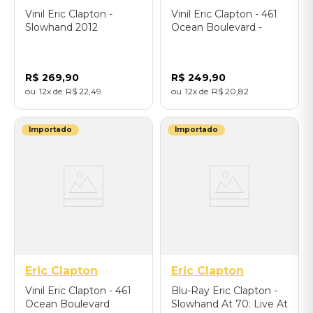
Vinil Eric Clapton -
Vinil Eric Clapton - 461
Slowhand 2012
Ocean Boulevard -
Remaster - Importado
Importado
R$
269
,
90
R$
249
,
90
12
R$
22
,
49
12
R$
20
,
82
Importado
Importado
Eric Clapton
Eric Clapton
Vinil Eric Clapton - 461
Blu-Ray Eric Clapton -
Ocean Boulevard
Slowhand At 70: Live At