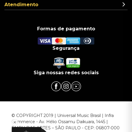
Atendimento
Formas de pagamento
Segurança
Siga nossas redes sociais
© COPYRIGHT 2019 | Universal Music Brasil | Infra
Commerce - Av. Hélio Ossamu Daikuara, 1445 |
EMBU DAS ARTES – SÃO PAULO - CEP: 06807-000