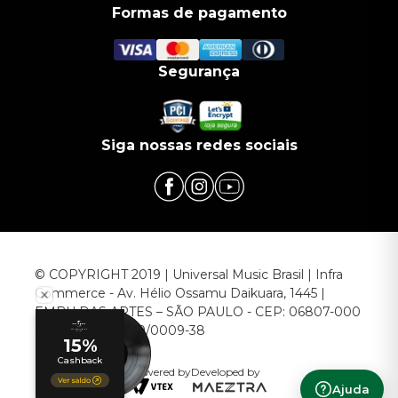
Formas de pagamento
Segurança
Siga nossas redes sociais
© COPYRIGHT 2019 | Universal Music Brasil | Infra
Commerce - Av. Hélio Ossamu Daikuara, 1445 |
EMBU DAS ARTES – SÃO PAULO - CEP: 06807-000
CNPJ: 00.952.789/0009-38
Powered by
Developed by
Ajuda