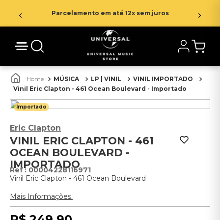
Parcelamento em até 12x sem juros
MÚSICA
LP | VINIL
VINIL IMPORTADO
Vinil Eric Clapton - 461 Ocean Boulevard - Importado
Importado
Eric Clapton
VINIL ERIC CLAPTON - 461
OCEAN BOULEVARD -
IMPORTADO
:
00004228116971
Vinil Eric Clapton - 461 Ocean Boulevard
Mais Informações.
R$
249
,
90