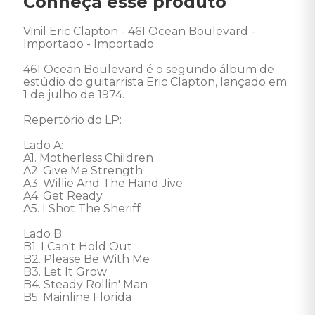
Conheça esse produto
Vinil Eric Clapton - 461 Ocean Boulevard - 
Importado - Importado 

461 Ocean Boulevard é o segundo álbum de 
estúdio do guitarrista Eric Clapton, lançado em 
1 de julho de 1974. 

Repertório do LP:

Lado A: 

A1. Motherless Children 

A2. Give Me Strength 

A3. Willie And The Hand Jive 

A4. Get Ready 

A5. I Shot The Sheriff

Lado B: 

B1. I Can't Hold Out 

B2. Please Be With Me 

B3. Let It Grow 

B4. Steady Rollin' Man 

B5. Mainline Florida