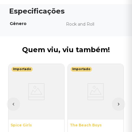
Gênero
Rock and Roll
Quem viu, viu também!
Importado
Importado
S
V
do
(
-
I
A
a
Spice Girls
The Beach Boys