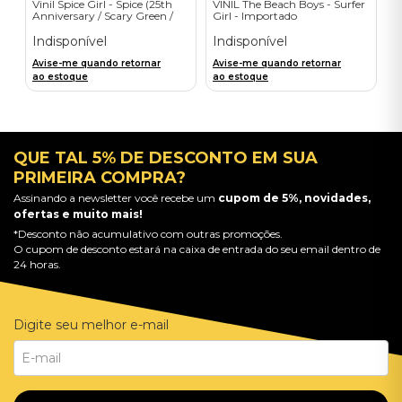
Vinil Spice Girl - Spice (25th
VINIL The Beach Boys - Surfer
Anniversary / Scary Green /
Girl - Importado
1LP) - Importado
Indisponível
Indisponível
Avise-me quando retornar
Avise-me quando retornar
ao estoque
ao estoque
QUE TAL 5% DE DESCONTO EM SUA
PRIMEIRA COMPRA?
Assinando a newsletter você recebe um
cupom de 5%, novidades,
ofertas e muito mais!
*Desconto não acumulativo com outras promoções.
O cupom de desconto estará na caixa de entrada do seu email dentro de
24 horas.
Digite seu melhor e-mail