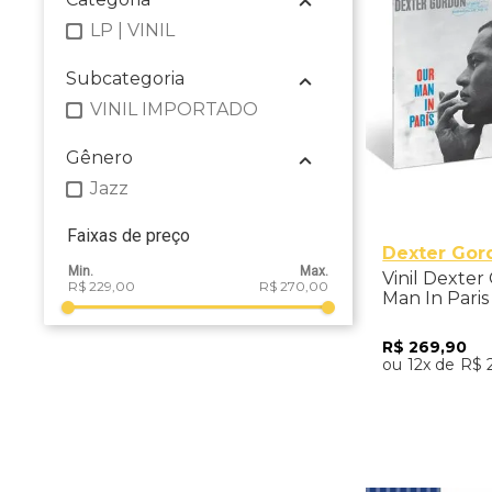
LP | VINIL
Subcategoria
VINIL IMPORTADO
Gênero
Jazz
Faixas de preço
Dexter Gor
Vinil Dexter
R$ 229,00
R$ 270,00
Man In Paris
Classic) - I
R$
269
,
90
12
R$
Adicio