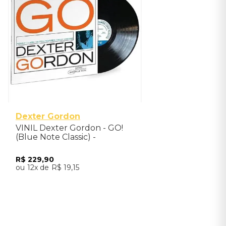
Dexter Gordon
VINIL Dexter Gordon - GO!
(Blue Note Classic) -
Importado
R$
229
,
90
12
R$
19
,
15
Adicionar ao Carrinho