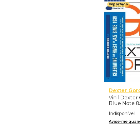
Importado
Dexter Gor
Vinil Dexter
Blue Note 85
Importado
Indisponível
Avise-me quand