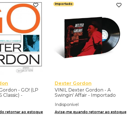
Importado
don
Dexter Gordon
 Gordon - GO! (LP
VINIL Dexter Gordon - A
 Classic) -
Swingin' Affair - Importado
Indisponível
o retornar ao estoque
Avise-me quando retornar ao estoque