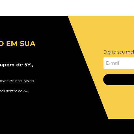
O EM SUA
Digite seu mel
upom de 5%,
s de assinaturas do
ail dentro de 24