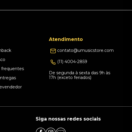
Atendimento
hback
contato@umusicstore.com
sco
(11) 4004-2859
 frequentes
De segunda à sexta das 9h às
17h (exceto feriados)
Entregas
evendedor
Siga nossas redes sociais