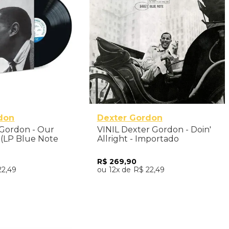
don
Dexter Gordon
 Gordon - Our
VINIL Dexter Gordon - Doin'
 (LP Blue Note
Allright - Importado
mportado
R$
269
,
90
22
,
49
12
R$
22
,
49
nar ao Carrinho
Adicionar ao Carrinho