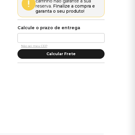
carrinho não garante a sua
reserva.
Finalize a compra e
garanta o seu produto!
Não sei meu CEP