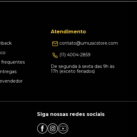
Atendimento
hback
contato@umusicstore.com
sco
(11) 4004-2859
 frequentes
De segunda à sexta das 9h às
17h (exceto feriados)
Entregas
evendedor
Siga nossas redes sociais