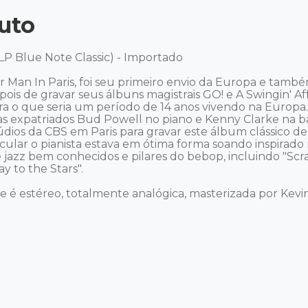
uto
LP Blue Note Classic) - Importado 

Man In Paris, foi seu primeiro envio da Europa e tamb
s de gravar seus álbuns magistrais GO! e A Swingin' Affa
ara o que seria um período de 14 anos vivendo na Europ
 expatriados Bud Powell no piano e Kenny Clarke na bat
stúdios da CBS em Paris para gravar este álbum clássico d
icular o pianista estava em ótima forma soando inspirad
zz bem conhecidos e pilares do bebop, incluindo "Scrap
 to the Stars". 

e é estéreo, totalmente analógica, masterizada por Kevin G

