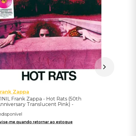
Indisponíve
Avise-me qu
rank Zappa
INIL Frank Zappa - Hot Rats (50th
nniversary Translucent Pink) -
mportado
ndisponível
vise-me quando retornar ao estoque