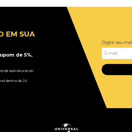
O EM SUA
Digite seu mel
upom de 5%,
s de assinaturas do
ail dentro de 24