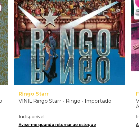
Ringo Starr
F
o
VINIL Ringo Starr - Ringo - Importado
V
A
I
Indisponível
I
Avise-me quando retornar ao estoque
A