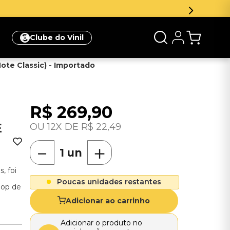
Inscreva-se na newsletter e ganhe 5
Clube do Vinil
Note Classic) - Importado
R$
269
,
90
E
12
R$
22
,
49
－
＋
, foi
Poucas unidades restantes
bop de
Adicionar ao carrinho
Adicionar o produto no