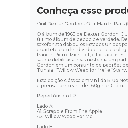
Conheça esse prod
Vinil Dexter Gordon - Our Man In Paris (
O álbum de 1963 de Dexter Gordon, Our 
último álbum de bebop de verdade. Depoi
saxofonista deixou os Estados Unidos p
quarteto com lendas do bebop e colegas
francês Pierre Michelot, e foi para os e
saúde debilitada, mas neste dia em part
Gordon em um conjunto de padrões de ja
Tunisia", "Willow Weep for Me" e "Stairway
Esta edição clássica em vinil da Blue Not
e prensada em vinil de 180g na Optimal. 
Repertório do LP: 

Lado A: 

A1. Scrapple From The Apple

A2. Willow Weep For Me

Lado B: 
