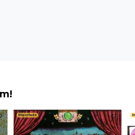
ém!
Importado
I