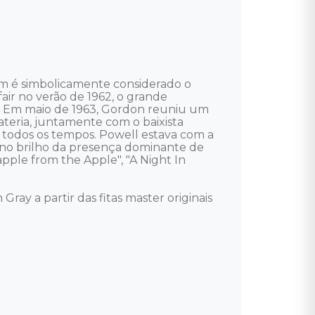
ém é simbolicamente considerado o 
ir no verão de 1962, o grande 
a. Em maio de 1963, Gordon reuniu um 
eria, juntamente com o baixista 
e todos os tempos. Powell estava com a 
o no brilho da presença dominante de 
ple from the Apple", "A Night In 
ray a partir das fitas master originais 