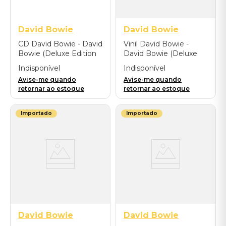
David Bowie
David Bowie
CD David Bowie - David
Vinil David Bowie -
Bowie (Deluxe Edition
David Bowie (Deluxe
2CD) - Importado
Edition 2LP/Store
Indisponível
Indisponível
Exclusive Cream/Green
Avise-me quando
Avise-me quando
Swirl) - Importado
retornar ao estoque
retornar ao estoque
Importado
Importado
David Bowie
David Bowie