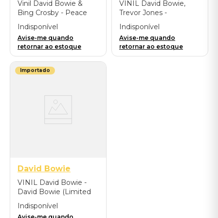
Vinil David Bowie &
VINIL David Bowie,
Bing Crosby - Peace
Trevor Jones -
On Earth / Little
Labyrinth - Importado
Indisponível
Indisponível
Drummer Boy (V12 /
Avise-me quando
Avise-me quando
RSD Exclusive) -
retornar ao estoque
retornar ao estoque
Importado
Importado
David Bowie
VINIL David Bowie -
David Bowie (Limited
Edition/Mono
Indisponível
Version/Picture Disc) -
Avise-me quando