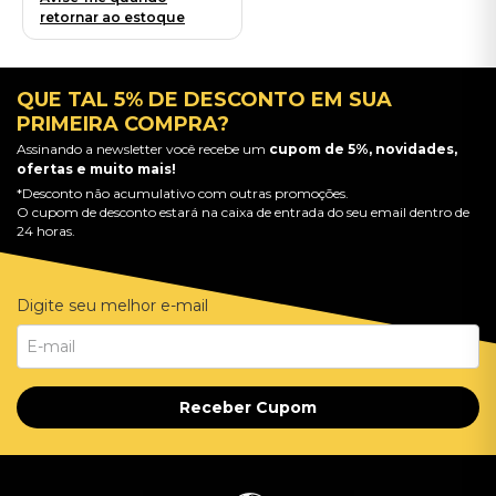
Importado
retornar ao estoque
QUE TAL 5% DE DESCONTO EM SUA
PRIMEIRA COMPRA?
Assinando a newsletter você recebe um
cupom de 5%, novidades,
ofertas e muito mais!
*Desconto não acumulativo com outras promoções.
O cupom de desconto estará na caixa de entrada do seu email dentro de
24 horas.
Digite seu melhor e-mail
Receber Cupom