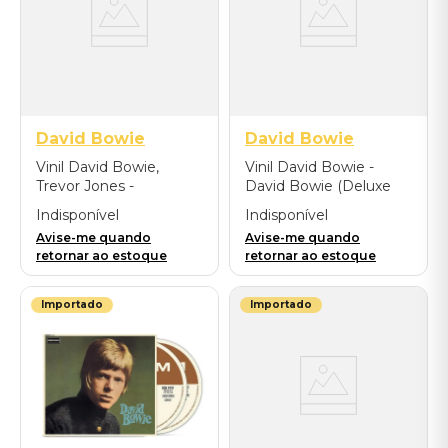
David Bowie
David Bowie
Vinil David Bowie,
Vinil David Bowie -
Trevor Jones -
David Bowie (Deluxe
Labyrinth (From The
Edition 2LP green) -
Indisponível
Indisponível
Original Soundtrack Of
Importado
Avise-me quando
Avise-me quando
The Jim Henson Film)
retornar ao estoque
retornar ao estoque
Limited Crystal Edition -
Importado
Importado
Importado