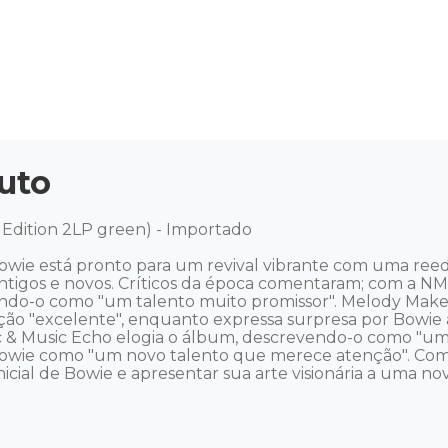
uto
 Edition 2LP green) - Importado 

owie está pronto para um revival vibrante com uma reedi
ãs antigos e novos. Críticos da época comentaram; com a 
ndo-o como "um talento muito promissor". Melody Make
ção "excelente", enquanto expressa surpresa por Bowie
c & Music Echo elogia o álbum, descrevendo-o como "um á
owie como "um novo talento que merece atenção". Com cr
ial de Bowie e apresentar sua arte visionária a uma nova