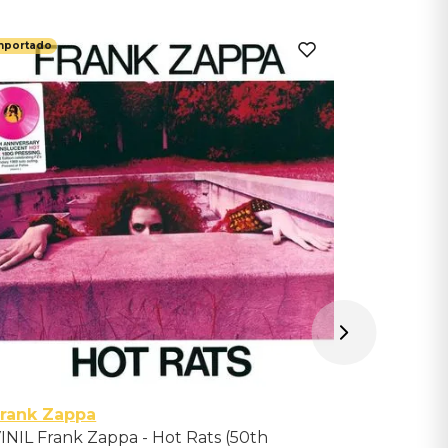
mportado
Importado
Ghost
VINIL Ghos
Importad
Indisponíve
Avise-me qu
rank Zappa
INIL Frank Zappa - Hot Rats (50th