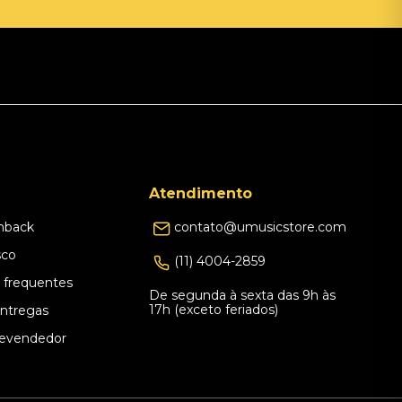
Atendimento
hback
contato@umusicstore.com
sco
(11) 4004-2859
 frequentes
De segunda à sexta das 9h às
17h (exceto feriados)
Entregas
evendedor