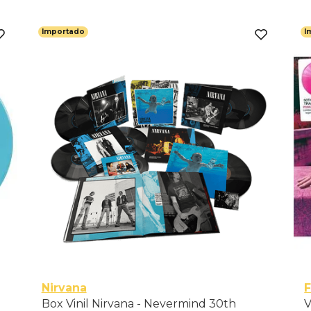
Importado
I
Nirvana
F
Box Vinil Nirvana - Nevermind 30th
V