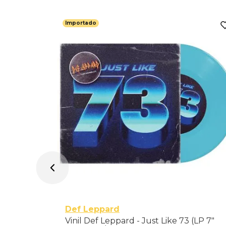
Importado
ology 1 -
Def Leppard
Vinil Def Leppard - Just Like 73 (LP 7"