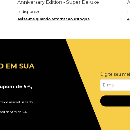
Anniversary Edition - Super Deluxe
A
8LPs+7"single
I
Indisponível
I
Avise-me quando retornar ao estoque
A
O EM SUA
Digite seu mel
upom de 5%,
s de assinaturas do
ail dentro de 24