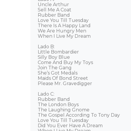
Uncle Arthur 

Sell Me A Coat 

Rubber Band 

Love You Till Tuesday 

There Is A Happy Land 

We Are Hungry Men 

When I Live My Dream 

Lado B:  

Little Bombardier 

Silly Boy Blue 

Come And Buy My Toys 

Join The Gang 

She’s Got Medals 

Maids Of Bond Street 

Please Mr. Gravedigger 

Lado C: 

Rubber Band 

The London Boys 

The Laughing Gnome 

The Gospel According To Tony Day 

Love You Till Tuesday 

Did You Ever Have A Dream 

When I Live My Dream  
