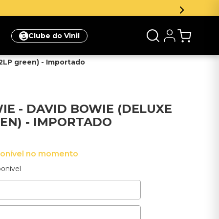
r e ganhe 5% de desconto na sua primeira compra
Clique aq
Clube do Vinil
 2LP green) - Importado
IE - DAVID BOWIE (DELUXE
EEN) - IMPORTADO
ponível no momento
onível