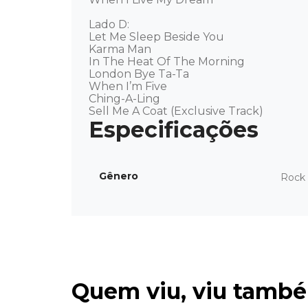
Lado D: 

Let Me Sleep Beside You 

Karma Man 

In The Heat Of The Morning  

London Bye Ta-Ta 

When I’m Five 

Ching-A-Ling 

Sell Me A Coat (Exclusive Track)
Gênero
Rock 
Quem viu, viu tamb