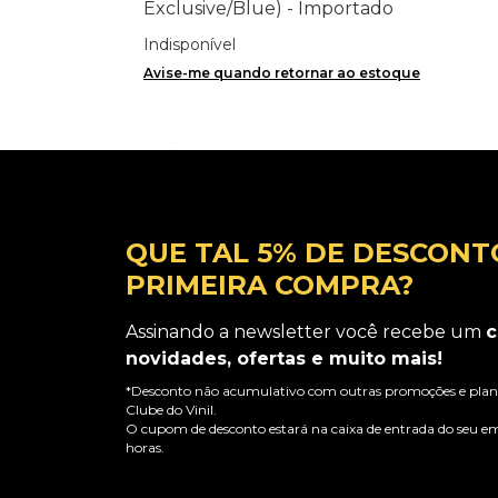
Exclusive/Blue) - Importado
Indisponível
Avise-me quando retornar ao estoque
QUE TAL 5% DE DESCONT
PRIMEIRA COMPRA?
Assinando a newsletter você recebe um
c
novidades, ofertas e muito mais!
*Desconto não acumulativo com outras promoções e plano
Clube do Vinil.
O cupom de desconto estará na caixa de entrada do seu em
horas.