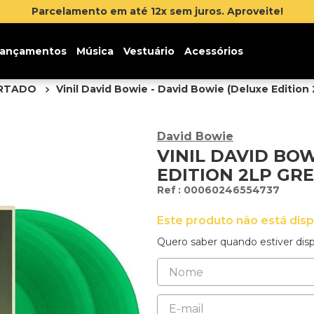
Inscreva-se na newslette
ançamentos
Música
Vestuário
Acessórios
ORTADO
Vinil David Bowie - David Bowie (Deluxe Edition
David Bowie
VINIL DAVID BOW
EDITION 2LP GR
:
00060246554737
Este produto não está dis
Quero saber quando estiver disp