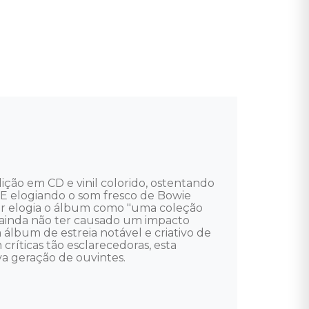
ção em CD e vinil colorido, ostentando 
NME elogiando o som fresco de Bowie 
r elogia o álbum como "uma coleção 
 ainda não ter causado um impacto 
lbum de estreia notável e criativo de 
íticas tão esclarecedoras, esta 
 geração de ouvintes.  
