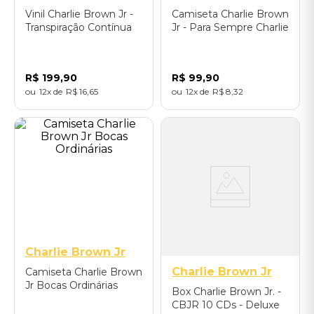
Vinil Charlie Brown Jr -
Camiseta Charlie Brown
Transpiração Contínua
Jr - Para Sempre Charlie
Prolongada 1997
Brown Jr
R$
199
,
90
R$
99
,
90
12
R$
16
,
65
12
R$
8
,
32
P
M
G
GG
Charlie Brown Jr
Charlie Brown Jr
Camiseta Charlie Brown
Jr Bocas Ordinárias
Box Charlie Brown Jr. -
CBJR 10 CDs - Deluxe