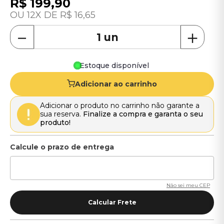
R$
199
,
90
12
R$
16
,
65
－
＋
Estoque disponível
Adicionar ao carrinho
Adicionar o produto no carrinho não garante a
sua reserva.
Finalize a compra e garanta o seu
produto!
Não sei meu CEP