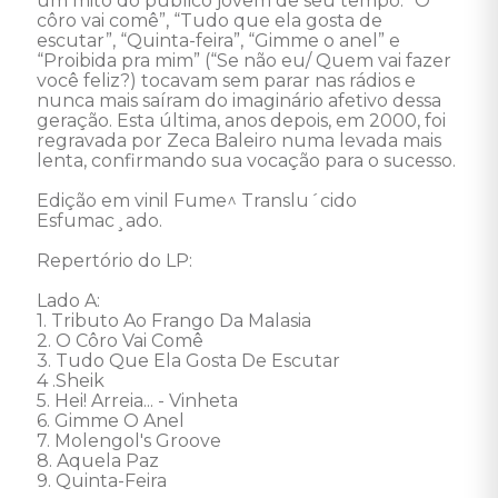
um mito do público jovem de seu tempo. “O 
côro vai comê”, “Tudo que ela gosta de 
escutar”, “Quinta-feira”, “Gimme o anel” e 
“Proibida pra mim” (“Se não eu/ Quem vai fazer 
você feliz?) tocavam sem parar nas rádios e 
nunca mais saíram do imaginário afetivo dessa 
geração. Esta última, anos depois, em 2000, foi 
regravada por Zeca Baleiro numa levada mais 
lenta, confirmando sua vocação para o sucesso. 

Edição em vinil Fume^ Translu´cido 
Esfumac¸ado. 

Repertório do LP:

Lado A: 

1. Tributo Ao Frango Da Malasia 

2. O Côro Vai Comê 

3. Tudo Que Ela Gosta De Escutar  

4 .Sheik 

5. Hei! Arreia... - Vinheta 

6. Gimme O Anel 

7. Molengol's Groove 

8. Aquela Paz 

9. Quinta-Feira 
