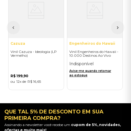
V
M
(
I
A
a
Cazuza
Engenheiros do Hawaii
Vinil Cazuza - Ideologia (LP
Vinil Engenheiros do Hawaii -
Vermelho)
10.000 Destinos Ao Vivo
2000 (2LP)
Indisponível
Avise-me quando retornar
ao estoque
R$
199
,
90
12
R$
16
,
65
QUE TAL 5% DE DESCONTO EM SUA
PRIMEIRA COMPRA?
Assinando a newsletter você recebe um
cupom de 5%, novidades,
ofertas e muito mais!