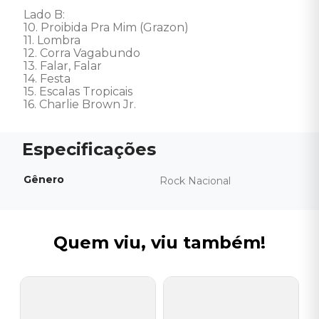
Lado B: 

10. Proibida Pra Mim (Grazon) 

11. Lombra 

12. Corra Vagabundo 

13. Falar, Falar 

14. Festa 

15. Escalas Tropicais 

16. Charlie Brown Jr.
Gênero
Rock Nacional
Quem viu, viu também!
N