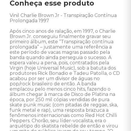
Conheça esse produto
Vinil Charlie Brown Jr - Transpiração Contínua 
Prolongada 1997

Após cinco anos de ralação, em 1997, o Charlie 
Brown Jr. conseguiu finalmente gravar seu 
primeiro álbum, este “Transpiração contínua 
prolongada” – justamente uma referência a 
este período de vacas magras passado pela 
banda quando ainda perseguia o sucesso. A 
espera valeu a pena, pois, contratados pela 
Virgin (hoje Universal Music), sob a batuta dos 
produtores Rick Bonadio e Tadeu Patolla, o CD 
acabou por ser um divisor de águas no 
pop/rock brasileiro de então. A banda 
emplacou pelo menos cinco hits, fazendo o 
álbum chegar à marca de Disco de Platina na 
época, por 250 mil cópias vendidas de pura 
skate punk music (com pitadas de reggae, ska, 
funk metal e rap), uma resposta brazuca a 
fenômenos internacionais como Red Hot Chilli 
Peppers. Chorão, seu líder-vocalista, era o 
arquétipo do skatista rebelde de então e virou 