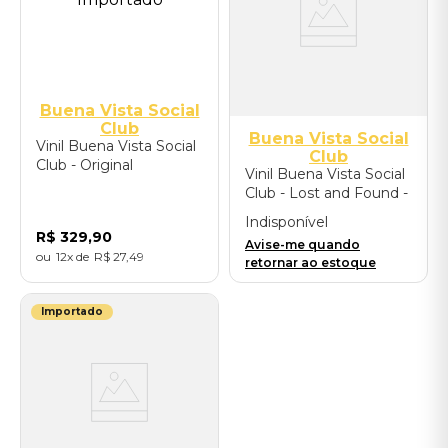
Buena Vista Social
Club
Buena Vista Social
Vinil Buena Vista Social
Club
Club - Original
Vinil Buena Vista Social
Broadway Cast
Club - Lost and Found -
Recording (2LP) -
Importado
Importado
Indisponível
R$
329
,
90
Avise-me quando
12
R$
27
,
49
retornar ao estoque
Importado