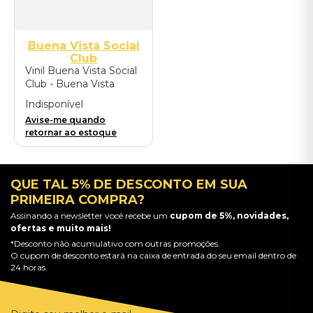
Buena Vista Social
Club
Vinil Buena Vista Social
Club - Buena Vista
Social Club at Carnegie
Indisponível
Hall (Live/2LP) -
Avise-me quando
Importado
retornar ao estoque
QUE TAL 5% DE DESCONTO EM SUA
PRIMEIRA COMPRA?
Assinando a newsletter você recebe um
cupom de 5%, novidades,
ofertas e muito mais!
*Desconto não acumulativo com outras promoções.
O cupom de desconto estará na caixa de entrada do seu email dentro de
24 horas.