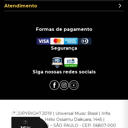
Atendimento
Formas de pagamento
Segurança
Siga nossas redes sociais
© COPYRIGHT 2019 | Universal Music Brasil | Infra
Commerce - Av. Hélio Ossamu Daikuara, 1445 |
EMBU DAS ARTES – SÃO PAULO - CEP: 06807-000