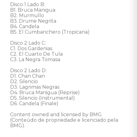
Disco 1 Lado B: 

B1. Bruca Manigua

B2. Murmullo

B3. Drume Negrita

B4. Candela

B5. El Cumbanchero (Tropicana)

Disco 2 Lado C: 

C1. Dos Gardenias

C2. El Cuarto De Tula

C3. La Negra Tomasa

Disco 2 Lado D: 

D1. Chan Chan

D2. Silencio

D3. Lagrimas Negras

D4. Bruca Manigua (Reprise)

D5. Silencio (Instrumental)

D6. Candela (Finale) 

Content owned and licensed by BMG 
(Conteúdo de propriedade e licenciado pela 
BMG).