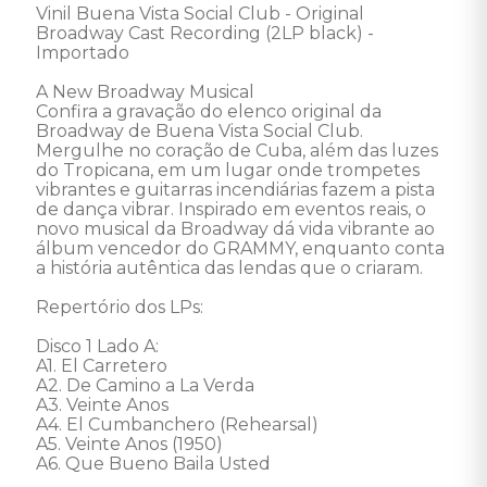
Vinil Buena Vista Social Club - Original 
Broadway Cast Recording (2LP black) - 
Importado 

A New Broadway Musical 

Confira a gravação do elenco original da 
Broadway de Buena Vista Social Club. 
Mergulhe no coração de Cuba, além das luzes 
do Tropicana, em um lugar onde trompetes 
vibrantes e guitarras incendiárias fazem a pista 
de dança vibrar. Inspirado em eventos reais, o 
novo musical da Broadway dá vida vibrante ao 
álbum vencedor do GRAMMY, enquanto conta 
a história autêntica das lendas que o criaram.

Repertório dos LPs: 

Disco 1 Lado A:

A1. El Carretero

A2. De Camino a La Verda

A3. Veinte Anos

A4. El Cumbanchero (Rehearsal)

A5. Veinte Anos (1950)

A6. Que Bueno Baila Usted
