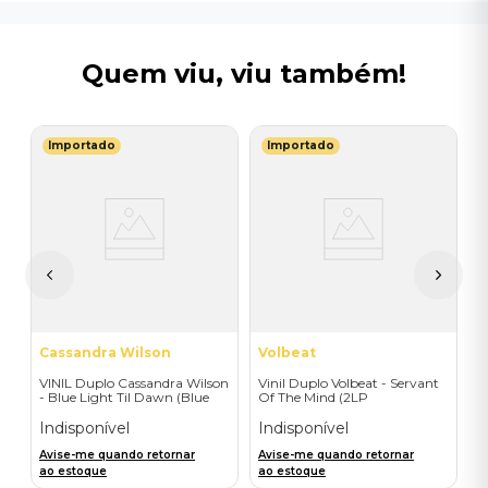
Quem viu, viu também!
Importado
Importado
L
0
V
-
(
-
I
A
a
Cassandra Wilson
Volbeat
VINIL Duplo Cassandra Wilson
Vinil Duplo Volbeat - Servant
- Blue Light Til Dawn (Blue
Of The Mind (2LP
Note Classic-2LP) - Importado
Orange/Blue / D2C) -
Importado
Indisponível
Indisponível
Avise-me quando retornar
Avise-me quando retornar
ao estoque
ao estoque