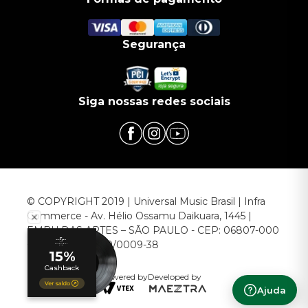
Segurança
Siga nossas redes sociais
© COPYRIGHT 2019 | Universal Music Brasil | Infra
Commerce - Av. Hélio Ossamu Daikuara, 1445 |
EMBU DAS ARTES – SÃO PAULO - CEP: 06807-000
CNPJ: 00.952.789/0009-38
Powered by
Developed by
Ajuda