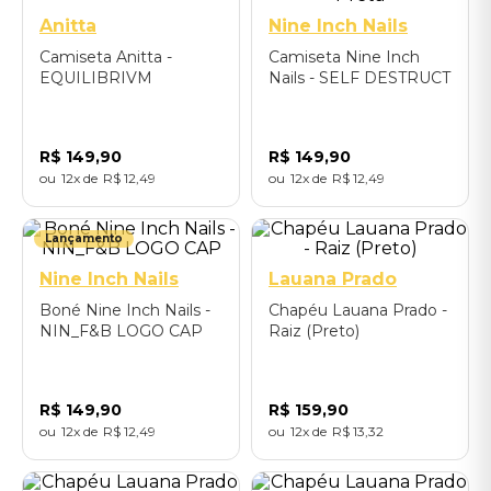
Anitta
Nine Inch Nails
Camiseta Anitta -
Camiseta Nine Inch
EQUILIBRIVM
Nails - SELF DESTRUCT
CANDLE
94 WOODSTOCK -
Preta
R$
149
,
90
R$
149
,
90
12
R$
12
,
49
12
R$
12
,
49
Único
Lançamento
Nine Inch Nails
Lauana Prado
Boné Nine Inch Nails -
Chapéu Lauana Prado -
NIN_F&B LOGO CAP
Raiz (Preto)
R$
149
,
90
R$
159
,
90
12
R$
12
,
49
12
R$
13
,
32
Único
Único