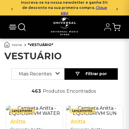
Inscreva-se na nossa newsletter e ganhe 5%
de desconto na sua primeira compra.
Clique
aqui
VESTUÁRIO
VESTUÁRIO
Mais Recentes
463
Produtos
P
G
GG
P
M
G
GG
GGG
GGG
Lançamento
Lançamento
Anitta
Anitta