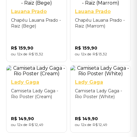
Lauana Prado
Lauana Prado
Chapéu Lauana Prado -
Chapéu Lauana Prado -
Raiz (Bege)
Raiz (Marrom)
R$
159
,
90
R$
159
,
90
12
R$
13
,
32
12
R$
13
,
32
P
GG
GGG
P
GG
GGG
Lady Gaga
Lady Gaga
Camiseta Lady Gaga -
Camiseta Lady Gaga -
Rio Poster (Cream)
Rio Poster (White)
R$
149
,
90
R$
149
,
90
12
R$
12
,
49
12
R$
12
,
49