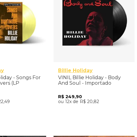
ay
Billie Holiday
Holiday - Songs For
VINIL Billie Holiday - Body
vers (LP
And Soul - Importado
l Colored
mportado
R$
249
,
90
22
,
49
12
R$
20
,
82
nar ao Carrinho
Adicionar ao Carrinho