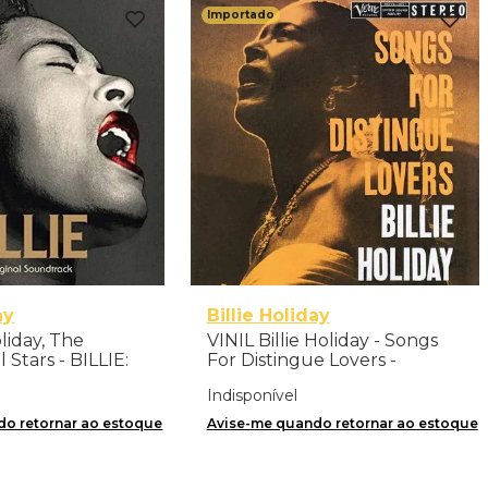
Importado
ay
Billie Holiday
oliday, The
VINIL Billie Holiday - Songs
 Stars - BILLIE:
For Distingue Lovers -
l Soundtrack (LP)
Importado
Indisponível
o retornar ao estoque
Avise-me quando retornar ao estoque