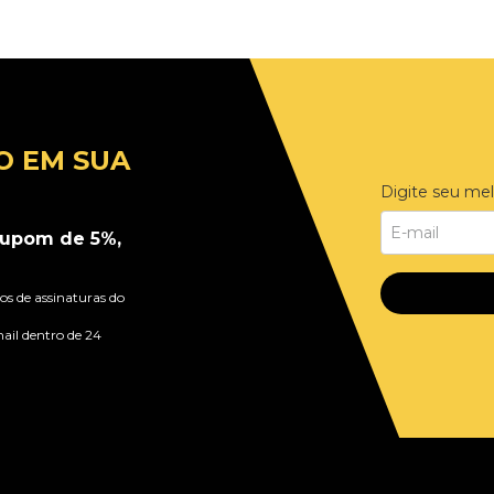
O EM SUA
Digite seu mel
upom de 5%,
s de assinaturas do
ail dentro de 24