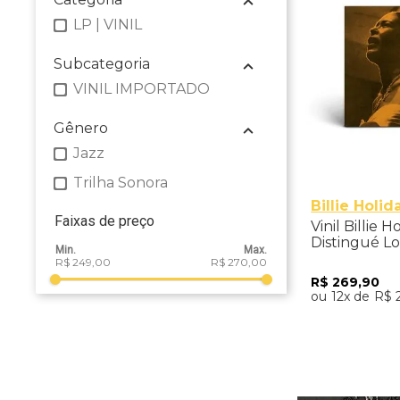
LP | VINIL
Subcategoria
VINIL IMPORTADO
Gênero
Jazz
Trilha Sonora
Billie Holid
Faixas de preço
Vinil Billie 
Distingué Lo
Internationa
R$ 249,00
R$ 270,00
Version) - I
R$
269
,
90
12
R$
Adicio