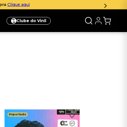
mpra
Clique aqui
Clube do Vinil
Importado