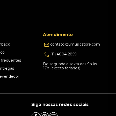
Atendimento
hback
contato@umusicstore.com
sco
(11) 4004-2859
 frequentes
De segunda à sexta das 9h às
17h (exceto feriados)
Entregas
evendedor
Siga nossas redes sociais