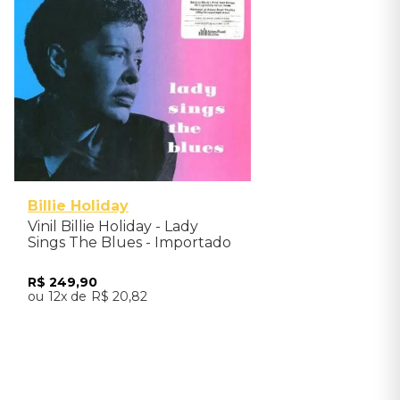
Billie Holiday
Vinil Billie Holiday - Lady
Sings The Blues - Importado
R$
249
,
90
12
R$
20
,
82
Adicionar ao Carrinho