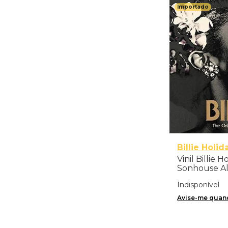
Importado
Billie Holid
Vinil Billie H
Sonhouse All
The Origina
Indisponível
- Importado
Avise-me quand