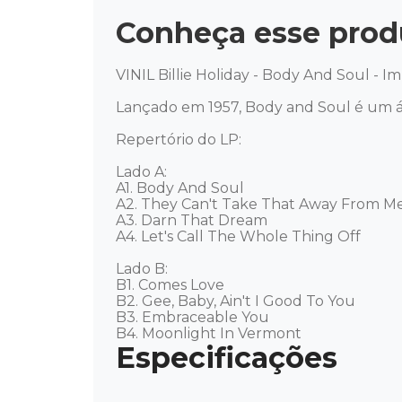
Conheça esse prod
VINIL Billie Holiday - Body And Soul - Im
Lançado em 1957, Body and Soul é um álb
Repertório do LP: 

Lado A: 

A1. Body And Soul 

A2. They Can't Take That Away From Me 
A3. Darn That Dream 

A4. Let's Call The Whole Thing Off 

Lado B: 

B1. Comes Love 

B2. Gee, Baby, Ain't I Good To You 

B3. Embraceable You 

B4. Moonlight In Vermont