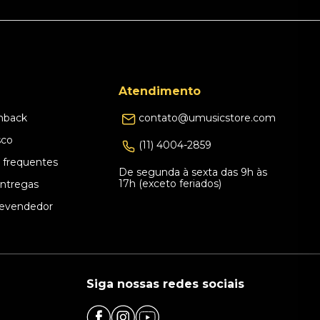
Atendimento
hback
contato@umusicstore.com
sco
(11) 4004-2859
 frequentes
De segunda à sexta das 9h às
17h (exceto feriados)
Entregas
evendedor
Siga nossas redes sociais