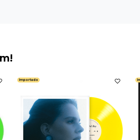
ém!
Importado
I