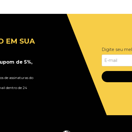
O EM SUA
Digite seu mel
upom de 5%,
s de assinaturas do
ail dentro de 24