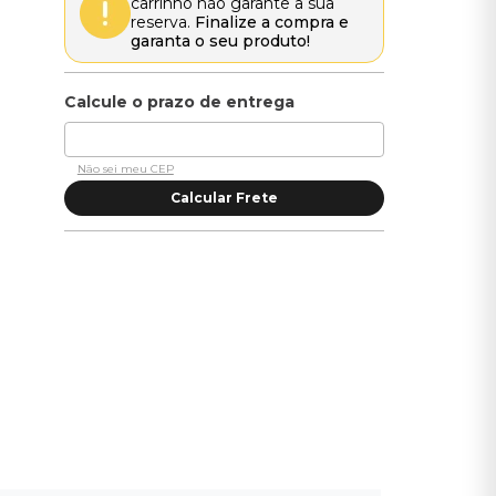
carrinho não garante a sua
reserva.
Finalize a compra e
garanta o seu produto!
Não sei meu CEP