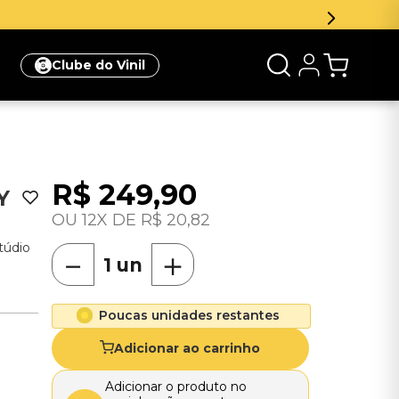
Clube do Vinil
R$
249
,
90
Y
12
R$
20
,
82
túdio
－
＋
Poucas unidades restantes
Adicionar ao carrinho
Adicionar o produto no