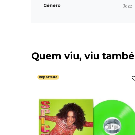
Gênero
Jazz
Quem viu, viu tamb
Importado
s -