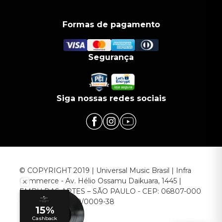
Formas de pagamento
Segurança
Siga nossas redes sociais
© COPYRIGHT 2019 | Universal Music Brasil | Infra
Commerce - Av. Hélio Ossamu Daikuara, 1445 |
EMBU DAS ARTES – SÃO PAULO - CEP: 06807-000
CNPJ: 00.952.789/0009-38