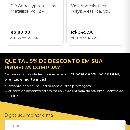
CD Apocalyptica - Plays
Vinil Apocalyptica -
Metallica, Vol. 2 -
Plays Metallica, Vol.
Importado
2 (2LP) - Importado
R$
89
,
90
R$
349
,
90
12
R$
7
,
49
12
R$
29
,
15
QUE TAL 5% DE DESCONTO EM SUA
PRIMEIRA COMPRA?
Assinando a newsletter você recebe um
cupom de 5%, novidades,
ofertas e muito mais!
*Desconto não acumulativo com outras promoções.
O cupom de desconto estará na caixa de entrada do seu email dentro de
24 horas.
Digite seu melhor e-mail