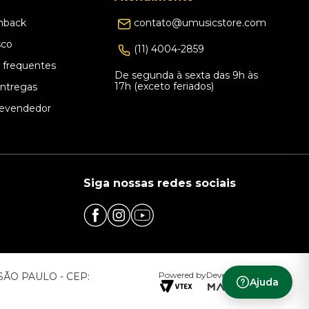
hback
contato@umusicstore.com
sco
(11) 4004-2859
 frequentes
De segunda à sexta das 9h às
17h (exceto feriados)
Entregas
evendedor
Siga nossas redes sociais
Powered by
Developed by
– SÃO PAULO - CEP:
Ajuda