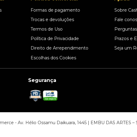
s
Formas de pagamento
Sobre Cas
l
Trocas e devoluções
Fale cono
Termos de Uso
Perguntas
Política de Privacidade
Prazos e 
Direito de Arrependimento
Seja um R
Escolhas dos Cookies
Segurança
ommerce - Av. Hélio Ossamu Daikuara, 1445 | EMBU DAS ARTES 