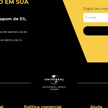
O EM SUA
Digite seu mel
upom de 5%,
s de assinaturas do
ail dentro de 24
al
Política comercial
Ajuda