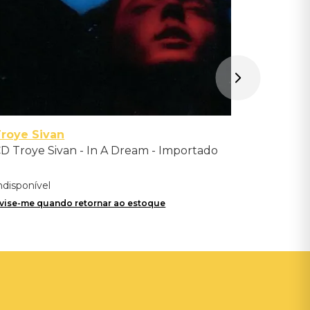
roye Sivan
D Troye Sivan - In A Dream - Importado
ndisponível
vise-me quando retornar ao estoque