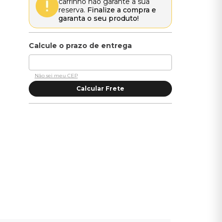
carrinho não garante a sua
reserva.
Finalize a compra e
garanta o seu produto!
Não sei meu CEP