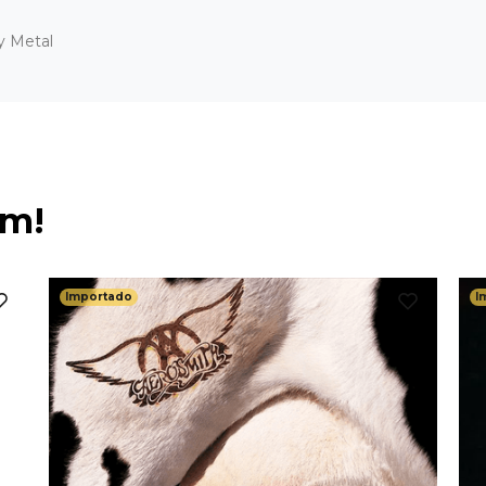
y Metal
ém!
Importado
I