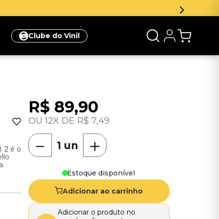
Clube do Vinil
R$
89
,
90
12
R$
7
,
49
－
＋
. 2 é o
llo
a.
Estoque disponível
Adicionar ao carrinho
Adicionar o produto no