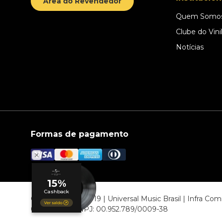
Área do Revendedor
Quem Somo
Clube do Vini
Notícias
Formas de pagamento
© COPYRIGHT 2019 | Universal Music Brasil | Infra C
06807-000 CNPJ: 00.952.789/0009-38