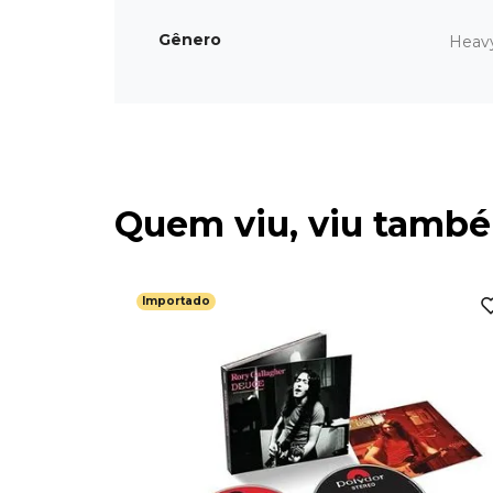
Gênero
Heav
Quem viu, viu tamb
Importado
ains -