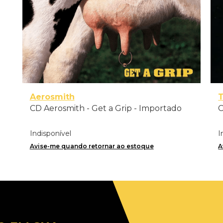
Aerosmith
T
h
CD Aerosmith - Get a Grip - Importado
C
Indisponível
I
Avise-me quando retornar ao estoque
A