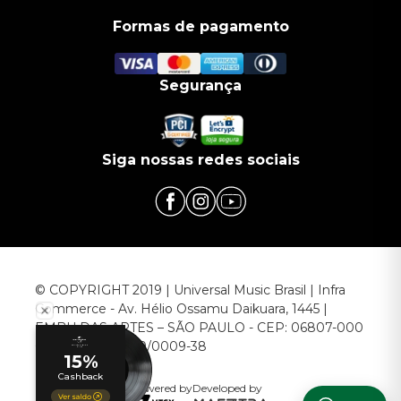
Formas de pagamento
Segurança
Siga nossas redes sociais
© COPYRIGHT 2019 | Universal Music Brasil | Infra
Commerce - Av. Hélio Ossamu Daikuara, 1445 |
EMBU DAS ARTES – SÃO PAULO - CEP: 06807-000
CNPJ: 00.952.789/0009-38
Powered by
Developed by