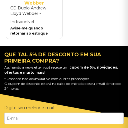
Webber
CD Duplo Andrew
Lloyd Webber -
Unmasked: The
Indisponível
Platinum Collection -
Avise-me quando
2CD Version / ROW
retornar ao estoque
QUE TAL 5% DE DESCONTO EM SUA
PRIMEIRA COMPRA?
Assinando a newsletter você recebe um
cupom de 5%, novidades,
ofertas e muito mais!
*Desconto não acumulativo com outras promoções.
O cupom de desconto estará na caixa de entrada do seu email dentro de
24 horas.
Digite seu melhor e-mail