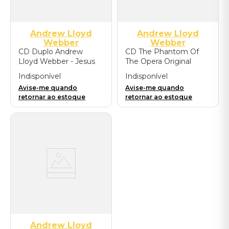
Andrew Lloyd
Andrew Lloyd
Webber
Webber
CD Duplo Andrew
CD The Phantom Of
Lloyd Webber - Jesus
The Opera Original
Christ Superstar (50th
Motion Picture
Indisponível
Indisponível
Anniversary/2CD
Soundtrack
Avise-me quando
Avise-me quando
Remastered 2021) -
retornar ao estoque
retornar ao estoque
Importado
Andrew Lloyd