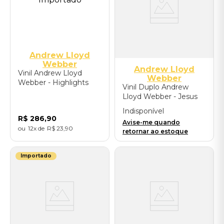
Andrew Lloyd
Webber
Andrew Lloyd
Vinil Andrew Lloyd
Webber
Webber - Highlights
Vinil Duplo Andrew
From Cinderella
Lloyd Webber - Jesus
(Standard Black Vinyl) -
Christ Super (50th
Importado
Indisponível
Anniversary / Half-
R$
286
,
90
Avise-me quando
Speed Remastered)
12
R$
23
,
90
retornar ao estoque
Importado