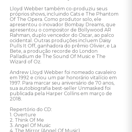
Lloyd Webber também co-produziu seus 
próprios shows, incluindo Cats e The Phantom 
Of The Opera. Como produtor solo, ele 
apresentou o inovador Bombay Dreams, que 
apresentou o compositor de Bollywood AR 
Rahman, duplo vencedor do Oscar, ao palco 
ocidental. Outras produções incluem Daisy 
Pulls It Off, ganhadora do prêmio Olivier, e La 
Bete, a produção recorde do London 
Palladium de The Sound Of Music e The 
Wizard of Oz. 

Andrew Lloyd Webber foi nomeado cavaleiro 
em 1992 e criou um par honorário vitalício em 
1997. Para marcar seu aniversário de 70 anos, 
sua autobiografia best-seller Unmasked foi 
publicada pela Harper Collins em março de 
2018. 

Repertório do CD: 

1. Overture 

2. Think Of Me 

3. Angel Of Music 

4. The Mirror (Angel Of Music) 
