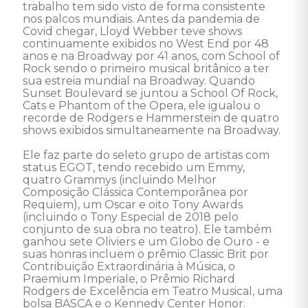
trabalho tem sido visto de forma consistente 
nos palcos mundiais. Antes da pandemia de 
Covid chegar, Lloyd Webber teve shows 
continuamente exibidos no West End por 48 
anos e na Broadway por 41 anos, com School of 
Rock sendo o primeiro musical britânico a ter 
sua estreia mundial na Broadway. Quando 
Sunset Boulevard se juntou a School Of Rock, 
Cats e Phantom of the Opera, ele igualou o 
recorde de Rodgers e Hammerstein de quatro 
shows exibidos simultaneamente na Broadway. 

Ele faz parte do seleto grupo de artistas com 
status EGOT, tendo recebido um Emmy, 
quatro Grammys (incluindo Melhor 
Composição Clássica Contemporânea por 
Requiem), um Oscar e oito Tony Awards 
(incluindo o Tony Especial de 2018 pelo 
conjunto de sua obra no teatro). Ele também 
ganhou sete Oliviers e um Globo de Ouro - e 
suas honras incluem o prêmio Classic Brit por 
Contribuição Extraordinária à Música, o 
Praemium Imperiale, o Prêmio Richard 
Rodgers de Excelência em Teatro Musical, uma 
bolsa BASCA e o Kennedy Center Honor. 
