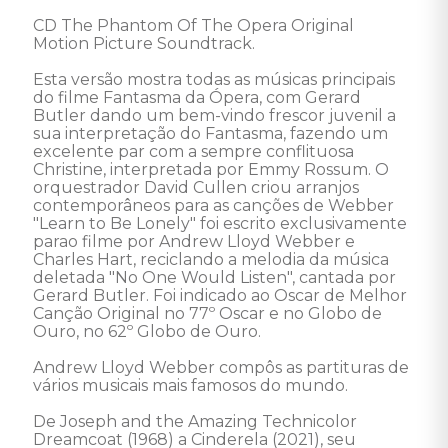
CD The Phantom Of The Opera Original 
Motion Picture Soundtrack. 

Esta versão mostra todas as músicas principais 
do filme Fantasma da Ópera, com Gerard 
Butler dando um bem-vindo frescor juvenil a  
sua interpretação do Fantasma, fazendo um 
excelente par com a sempre conflituosa 
Christine, interpretada por Emmy Rossum. O 
orquestrador David Cullen criou arranjos 
contemporâneos para as canções de Webber 
"Learn to Be Lonely" foi escrito exclusivamente 
parao filme por Andrew Lloyd Webber e 
Charles Hart, reciclando a melodia da música 
deletada "No One Would Listen", cantada por 
Gerard Butler. Foi indicado ao Oscar de Melhor 
Canção Original no 77º Oscar e no Globo de 
Ouro, no 62º Globo de Ouro.

Andrew Lloyd Webber compôs as partituras de 
vários musicais mais famosos do mundo. 

De Joseph and the Amazing Technicolor 
Dreamcoat (1968) a Cinderela (2021), seu 