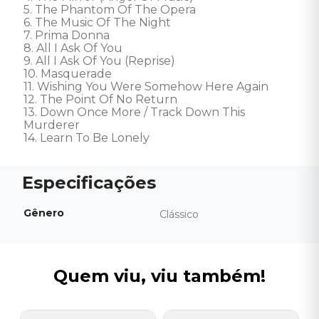
5. The Phantom Of The Opera 

6. The Music Of The Night 

7. Prima Donna 

8. All I Ask Of You  

9. All I Ask Of You (Reprise) 

10. Masquerade 

11. Wishing You Were Somehow Here Again 

12. The Point Of No Return 

13. Down Once More / Track Down This 
Murderer 

14. Learn To Be Lonely
Gênero
Clássico
Quem viu, viu também!