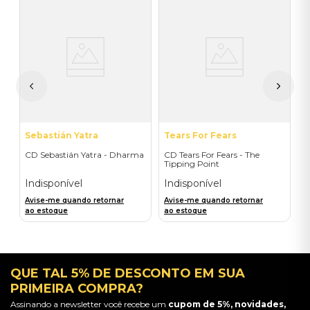
L
o
C
B
E
I
A
a
Sebastián Yatra
Tears For Fears
CD Sebastián Yatra - Dharma
CD Tears For Fears - The
Tipping Point
Indisponível
Indisponível
Avise-me quando retornar
Avise-me quando retornar
ao estoque
ao estoque
QUE TAL 5% DE DESCONTO EM SUA
PRIMEIRA COMPRA?
Assinando a newsletter você recebe um
cupom de 5%, novidades,