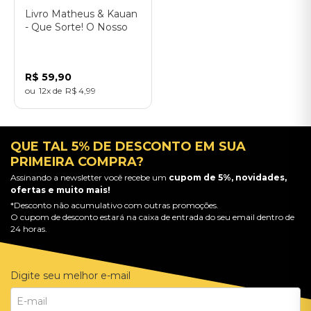
Livro Matheus & Kauan
- Que Sorte! O Nosso
Santo Bateu
R$
59
,
90
12
R$
4
,
99
QUE TAL 5% DE DESCONTO EM SUA
PRIMEIRA COMPRA?
Assinando a newsletter você recebe um
cupom de 5%, novidades,
ofertas e muito mais!
*Desconto não acumulativo com outras promoções.
O cupom de desconto estará na caixa de entrada do seu email dentro de
24 horas.
Digite seu melhor e-mail