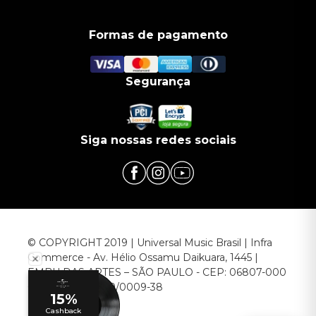
Formas de pagamento
Segurança
Siga nossas redes sociais
© COPYRIGHT 2019 | Universal Music Brasil | Infra
Commerce - Av. Hélio Ossamu Daikuara, 1445 |
EMBU DAS ARTES – SÃO PAULO - CEP: 06807-000
CNPJ: 00.952.789/0009-38