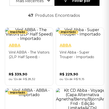
Mais Recentes
47
Produtos
Importado
Importado
ABBA
ABBA
Vinil ABBA - The Visitors
Vinil Abba - Super
(2LP Half Speed) -
Trouper - Importado
Importado
R$
339
,
90
R$
229
,
90
12
R$
28
,
32
12
R$
19
,
15
Importado