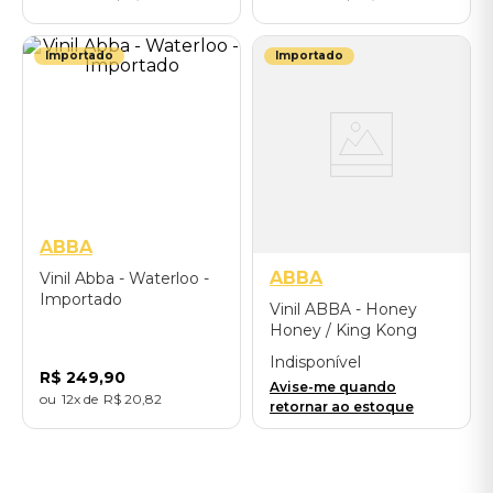
Importado
Importado
ABBA
ABBA
Vinil Abba - Waterloo -
Importado
Vinil ABBA - Honey
Honey / King Kong
Song (English Version /
Indisponível
Picture Disc 7") -
R$
249
,
90
Avise-me quando
Importado
12
R$
20
,
82
retornar ao estoque