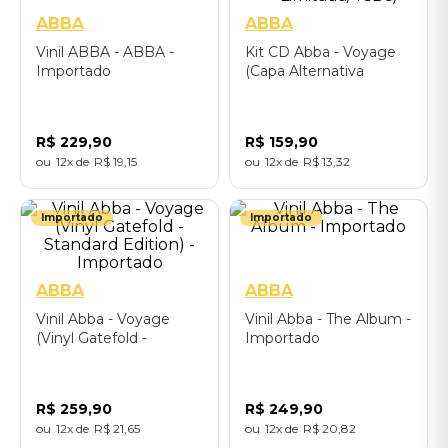
ABBA
ABBA
Vinil ABBA - ABBA -
Kit CD Abba - Voyage
Importado
(Capa Alternativa
Agnetha/Benny/Björn/Anni
Frid - Edição
Limitada/4CDs)
R$
229
,
90
R$
159
,
90
12
R$
19
,
15
12
R$
13
,
32
Importado
Importado
ABBA
ABBA
Vinil Abba - Voyage
Vinil Abba - The Album -
(Vinyl Gatefold -
Importado
Standard Edition) -
Importado
R$
259
,
90
R$
249
,
90
12
R$
21
,
65
12
R$
20
,
82