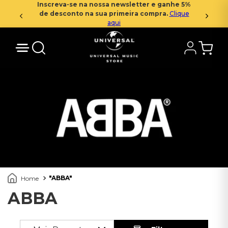
Inscreva-se na nossa newsletter e ganhe 5%
de desconto na sua primeira compra.
Clique
aqui
ABBA
ABBA