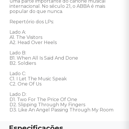
uma parte importante do cânone musical 
internacional. No século 21, o ABBA é mais 
popular do que nunca.  

Repertório dos LPs:

Lado A:

A1. The Visitors

A2. Head Over Heels

Lado B:

B1. When All Is Said And Done

B2. Soldiers

Lado C:

C1. I Let The Music Speak

C2. One Of Us

Lado D:

D1. Two For The Price Of One

D2. Slipping Through My Fingers

D3. Like An Angel Passing Through My Room