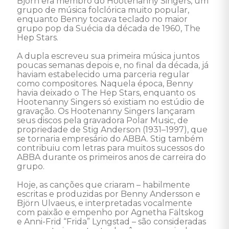
Björn era membro do Hootenanny Singers, um 
grupo de música folclórica muito popular, 
enquanto Benny tocava teclado no maior 
grupo pop da Suécia da década de 1960, The 
Hep Stars.

A dupla escreveu sua primeira música juntos 
poucas semanas depois e, no final da década, já 
haviam estabelecido uma parceria regular 
como compositores. Naquela época, Benny 
havia deixado o The Hep Stars, enquanto os 
Hootenanny Singers só existiam no estúdio de 
gravação. Os Hootenanny Singers lançaram 
seus discos pela gravadora Polar Music, de 
propriedade de Stig Anderson (1931–1997), que 
se tornaria empresário do ABBA. Stig também 
contribuiu com letras para muitos sucessos do 
ABBA durante os primeiros anos de carreira do 
grupo. 

Hoje, as canções que criaram – habilmente 
escritas e produzidas por Benny Andersson e 
Björn Ulvaeus, e interpretadas vocalmente 
com paixão e empenho por Agnetha Fältskog 
e Anni-Frid “Frida” Lyngstad – são consideradas 