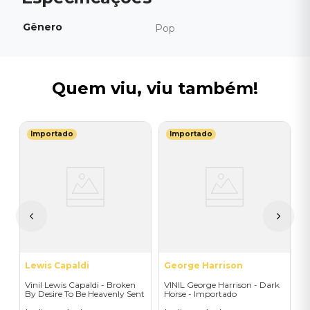
Gênero
Pop
Quem viu, viu também!
Importado
Importado
T
V
G
I
A
a
Lewis Capaldi
George Harrison
Vinil Lewis Capaldi - Broken
VINIL George Harrison - Dark
By Desire To Be Heavenly Sent
Horse - Importado
(Exclusive LP) - Importado