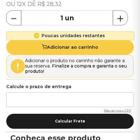
12
R$
28
,
32
－
＋
Poucas unidades restantes
Adicionar ao carrinho
Adicionar o produto no carrinho não garante a
sua reserva.
Finalize a compra e garanta o seu
produto!
Não sei meu CEP
Conheça esse produto