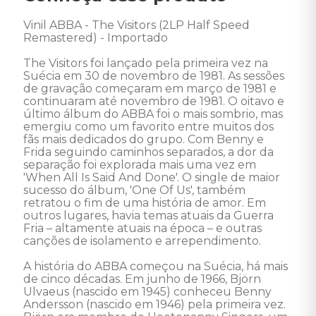
Vinil ABBA - The Visitors (2LP Half Speed 
Remastered) - Importado

The Visitors foi lançado pela primeira vez na 
Suécia em 30 de novembro de 1981. As sessões 
de gravação começaram em março de 1981 e 
continuaram até novembro de 1981. O oitavo e 
último álbum do ABBA foi o mais sombrio, mas 
emergiu como um favorito entre muitos dos 
fãs mais dedicados do grupo. Com Benny e 
Frida seguindo caminhos separados, a dor da 
separação foi explorada mais uma vez em 
'When All Is Said And Done'. O single de maior 
sucesso do álbum, 'One Of Us', também 
retratou o fim de uma história de amor. Em 
outros lugares, havia temas atuais da Guerra 
Fria – altamente atuais na época – e outras 
canções de isolamento e arrependimento.

A história do ABBA começou na Suécia, há mais 
de cinco décadas. Em junho de 1966, Björn 
Ulvaeus (nascido em 1945) conheceu Benny 
Andersson (nascido em 1946) pela primeira vez. 