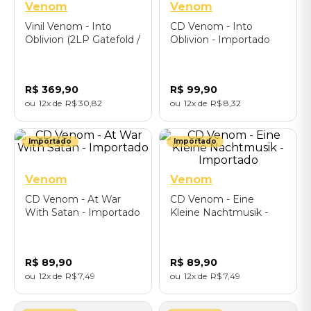
Venom
Venom
Vinil Venom - Into
CD Venom - Into
Oblivion (2LP Gatefold /
Oblivion - Importado
140g Splatter Vinyl) -
Importado
R$
369
,
90
R$
99
,
90
12
R$
30
,
82
12
R$
8
,
32
Importado
Importado
Venom
Venom
CD Venom - At War
CD Venom - Eine
With Satan - Importado
Kleine Nachtmusik -
Importado
R$
89
,
90
R$
89
,
90
12
R$
7
,
49
12
R$
7
,
49