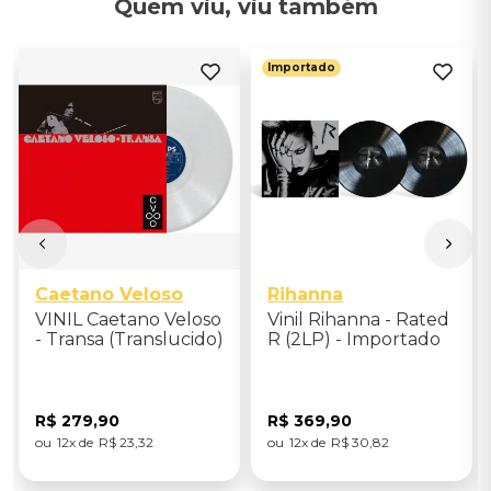
Quem viu, viu também
Importado
Caetano Veloso
Rihanna
VINIL Caetano Veloso
Vinil Rihanna - Rated
- Transa (Translucido)
R (2LP) - Importado
R$
279
,
90
R$
369
,
90
12
R$
23
,
32
12
R$
30
,
82