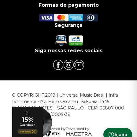
Formas de pagamento
Segurança
Siga nossas redes sociais
© COPYRIGHT 2019 | Universal Music Brasil | Infra
Commerce - Av. Hélio Ossamu Daikuara, 1445 |
EMBU DAS ARTES – SÃO PAULO - CEP: 06807-000
CNPJ: 00.952.789/0009-38
Powered by
Developed by
Ajuda