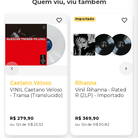
Quem viu, viu também
Importado
Caetano Veloso
Rihanna
VINIL Caetano Veloso
Vinil Rihanna - Rated
- Transa (Translucido)
R (2LP) - Importado
R$
279
,
90
R$
369
,
90
12
R$
23
,
32
12
R$
30
,
82