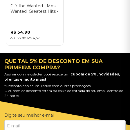
CD The Wanted - Most
Wanted: Greatest Hits -
Standard CD
R$
54
,
90
12
R$
4
,
57
QUE TAL 5% DE DESCONTO EM SUA
PRIMEIRA COMPRA?
Assinando a newsletter você recebe um
cupom de 5%, novidades,
ofertas e muito mais!
*Desconto não acumulativo com outras promoções.
O cupom de desconto estará na caixa de entrada do seu email dentro de
24 horas.
Digite seu melhor e-mail