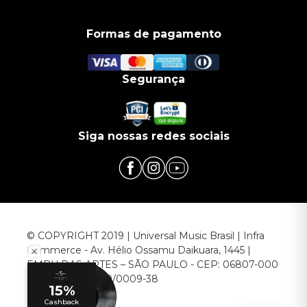
Formas de pagamento
Segurança
Siga nossas redes sociais
© COPYRIGHT 2019 | Universal Music Brasil | Infra
Commerce - Av. Hélio Ossamu Daikuara, 1445 |
EMBU DAS ARTES – SÃO PAULO - CEP: 06807-000
CNPJ: 00.952.789/0009-38