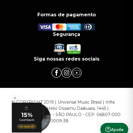
Formas de pagamento
Segurança
Siga nossas redes sociais
© COPYRIGHT 2019 | Universal Music Brasil | Infra
Commerce - Av. Hélio Ossamu Daikuara, 1445 |
EMBU DAS ARTES – SÃO PAULO - CEP: 06807-000
CNPJ: 00.952.789/0009-38
Ajuda