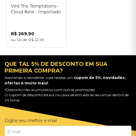
Vinil The Temptations -
Cloud Nine - Importado
R$
269
,
90
12
R$
22
,
49
QUE TAL 5% DE DESCONTO EM SUA
PRIMEIRA COMPRA?
Assinando a newsletter você recebe um
cupom de 5%, novidades,
ofertas e muito mais!
*Desconto não acumulativo com outras promoções.
O cupom de desconto estará na caixa de entrada do seu email dentro de
24 horas.
Digite seu melhor e-mail