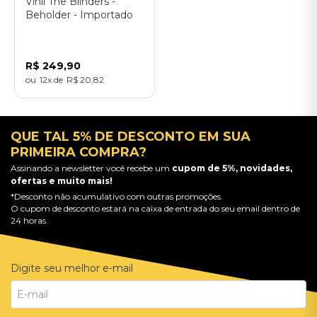
Vinil The Blinders -
Beholder - Importado
R$
249
,
90
12
R$
20
,
82
QUE TAL 5% DE DESCONTO EM SUA
PRIMEIRA COMPRA?
Assinando a newsletter você recebe um
cupom de 5%, novidades,
ofertas e muito mais!
*Desconto não acumulativo com outras promoções.
O cupom de desconto estará na caixa de entrada do seu email dentro de
24 horas.
Digite seu melhor e-mail