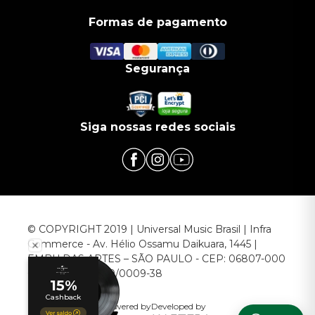
Formas de pagamento
Segurança
Siga nossas redes sociais
© COPYRIGHT 2019 | Universal Music Brasil | Infra
Commerce - Av. Hélio Ossamu Daikuara, 1445 |
EMBU DAS ARTES – SÃO PAULO - CEP: 06807-000
CNPJ: 00.952.789/0009-38
Powered by
Developed by