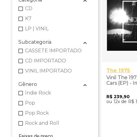
CD
K7
LP | VINIL
Subcategoria
CASSETE IMPORTADO
CD IMPORTADO
The 1975
VINIL IMPORTADO
Vinil The 197
Cars (EP) - 
Gênero
Indie Rock
R$
239
,
90
12
R$
Pop
Pop Rock
Adicio
Rock and Roll
Faixas de preço