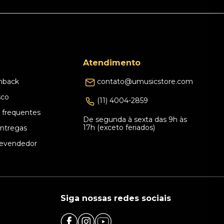
Atendimento
hback
contato@umusicstore.com
sco
(11) 4004-2859
 frequentes
De segunda à sexta das 9h às
17h (exceto feriados)
Entregas
evendedor
Siga nossas redes sociais