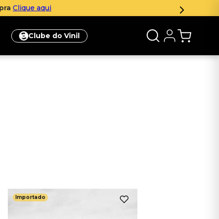
mpra
Clique aqui
Clube do Vinil
Importado