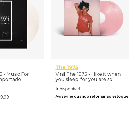
The 1975
5 - Music For
Vinil The 1975 - I like it when
Importado
you sleep, for you are so
beautiful yet so unaware of
Indisponível
it (10th Anniversary / 2LP) -
Importado
Avise-me quando retornar ao estoque
19
,
99
nar ao Carrinho