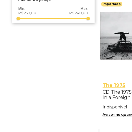
Importado
R$ 239,00
R$ 240,00
The 1975
CD The 1975
In a Foreign
Importado
Indisponível
Avise-me quand