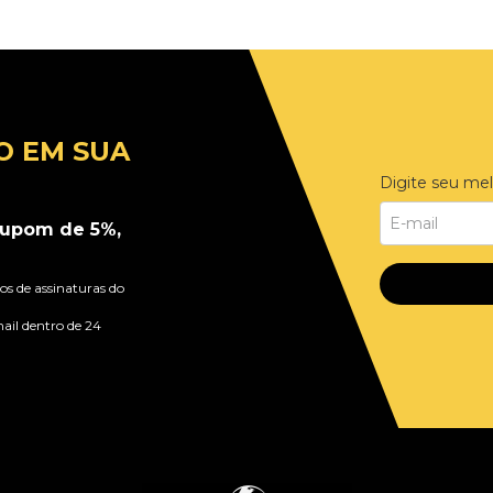
O EM SUA
Digite seu mel
upom de 5%,
s de assinaturas do
ail dentro de 24