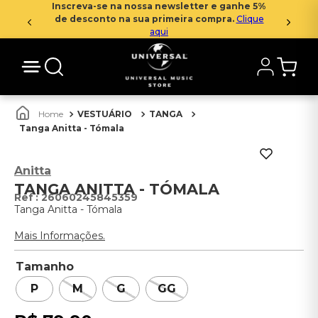
Inscreva-se na nossa newsletter e ganhe 5%
de desconto na sua primeira compra.
Clique
aqui
VESTUÁRIO
TANGA
Tanga Anitta - Tómala
Anitta
TANGA ANITTA - TÓMALA
:
26060245845359
Tanga Anitta - Tómala
Mais Informações.
Tamanho
P
M
G
GG