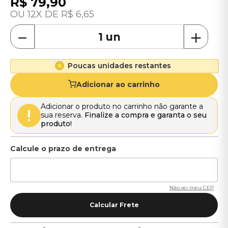
R$
79
,
90
12
R$
6
,
65
－
＋
Poucas unidades restantes
Adicionar ao carrinho
Adicionar o produto no carrinho não garante a
sua reserva.
Finalize a compra e garanta o seu
produto!
Não sei meu CEP