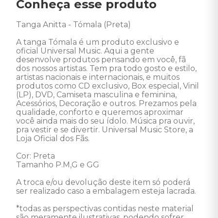
Conheça esse produto
Tanga Anitta - Tómala (Preta) 

A tanga Tómala é um produto exclusivo e 
oficial Universal Music. Aqui a gente 
desenvolve produtos pensando em você, fã 
dos nossos artistas. Tem pra todo gosto e estilo, 
artistas nacionais e internacionais, e muitos 
produtos como CD exclusivo, Box especial, Vinil 
(LP), DVD, Camiseta masculina e feminina, 
Acessórios, Decoração e outros. Prezamos pela 
qualidade, conforto e queremos aproximar 
você ainda mais do seu ídolo. Música pra ouvir, 
pra vestir e se divertir. Universal Music Store, a 
Loja Oficial dos Fãs. 

Cor: Preta 

Tamanho P.M,G e GG

A troca e/ou devolução deste item só poderá 
ser realizado caso a embalagem esteja lacrada. 

*todas as perspectivas contidas neste material 
são meramente ilustrativas, podendo sofrer 