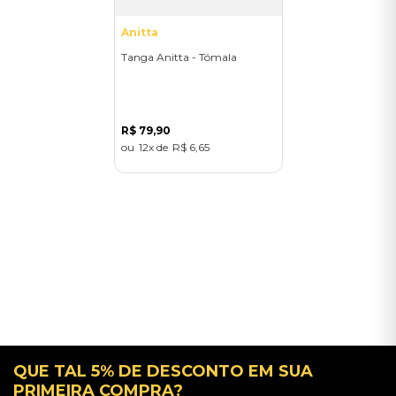
Anitta
Tanga Anitta - Tómala
R$
79
,
90
12
R$
6
,
65
QUE TAL 5% DE DESCONTO EM SUA
PRIMEIRA COMPRA?