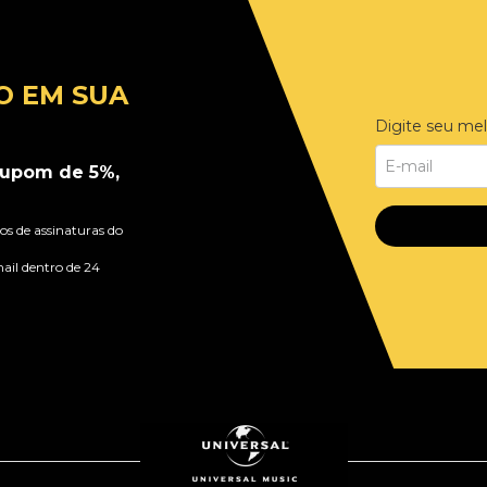
O EM SUA
Digite seu mel
upom de 5%,
s de assinaturas do
ail dentro de 24