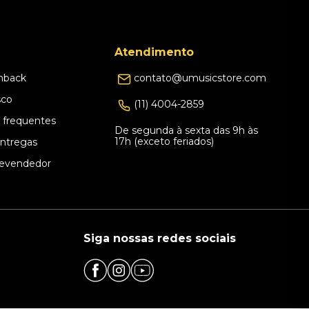
Atendimento
hback
contato@umusicstore.com
sco
(11) 4004-2859
 frequentes
De segunda à sexta das 9h às
17h (exceto feriados)
Entregas
evendedor
Siga nossas redes sociais