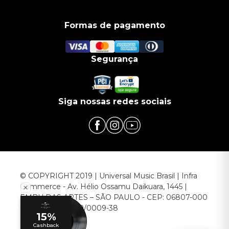
Formas de pagamento
Segurança
Siga nossas redes sociais
© COPYRIGHT 2019 | Universal Music Brasil | Infra
Commerce - Av. Hélio Ossamu Daikuara, 1445 |
EMBU DAS ARTES – SÃO PAULO - CEP: 06807-000
CNPJ: 00.952.789/0009-38