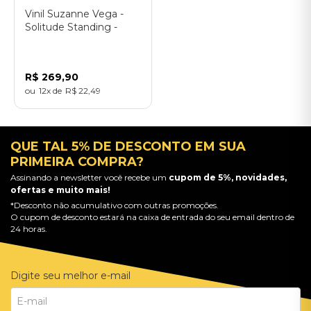
Vinil Suzanne Vega -
Solitude Standing -
Importado
R$
269
,
90
12
R$
22
,
49
QUE TAL 5% DE DESCONTO EM SUA
PRIMEIRA COMPRA?
Assinando a newsletter você recebe um
cupom de 5%, novidades,
ofertas e muito mais!
*Desconto não acumulativo com outras promoções.
O cupom de desconto estará na caixa de entrada do seu email dentro de
24 horas.
Digite seu melhor e-mail