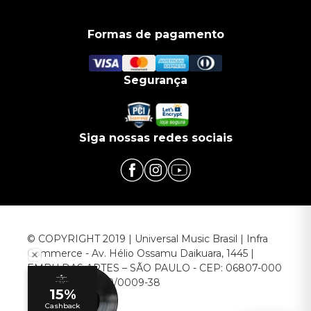
Formas de pagamento
Segurança
Siga nossas redes sociais
© COPYRIGHT 2019 | Universal Music Brasil | Infra
Commerce - Av. Hélio Ossamu Daikuara, 1445 |
EMBU DAS ARTES – SÃO PAULO - CEP: 06807-000
CNPJ: 00.952.789/0009-38