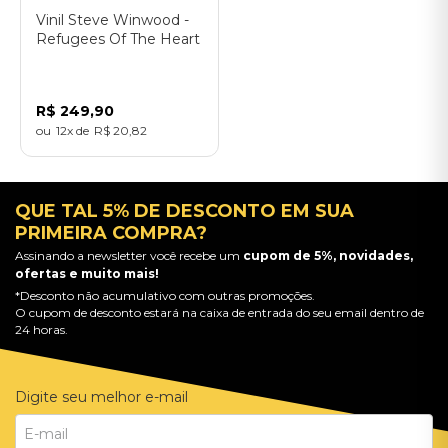
Vinil Steve Winwood -
Refugees Of The Heart
- Importado
R$
249
,
90
12
R$
20
,
82
QUE TAL 5% DE DESCONTO EM SUA
PRIMEIRA COMPRA?
Assinando a newsletter você recebe um
cupom de 5%, novidades,
ofertas e muito mais!
*Desconto não acumulativo com outras promoções.
O cupom de desconto estará na caixa de entrada do seu email dentro de
24 horas.
Digite seu melhor e-mail