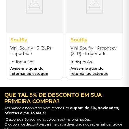
Soulfly
Soulfly
Vinil Soulfly - 3 (2LP) -
Vinil Soulfly - Prophecy
Importado
(2LP) - Importado
Indisponível
Indisponível
Avise-me quando
Avise-me quando
retornar ao estoque
retornar ao estoque
QUE TAL 5% DE DESCONTO EM SUA
PRIMEIRA COMPRA?
Assinando a newsletter você recebe um
cupom de 5%, novidades,
ofertas e muito mais!
*Desconto não acumulativo com outras promoções.
O cupom de desconto estará na caixa de entrada do seu email dentro de