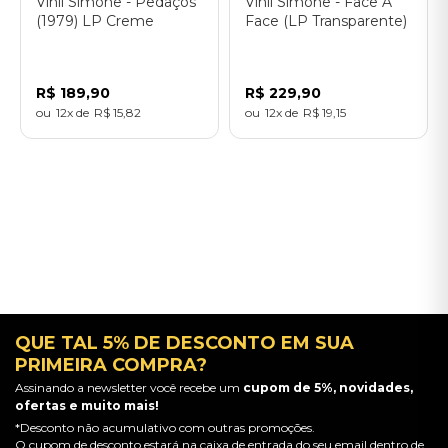
Vinil Simone - Pedaços
Vinil Simone - Face A
(1979) LP Creme
Face (LP Transparente)
Opaco
R$
189
,
90
R$
229
,
90
12
R$
15
,
82
12
R$
19
,
15
QUE TAL 5% DE DESCONTO EM SUA
PRIMEIRA COMPRA?
Assinando a newsletter você recebe um
cupom de 5%, novidades,
ofertas e muito mais!
*Desconto não acumulativo com outras promoções.
O cupom de desconto estará na caixa de entrada do seu email dentro de