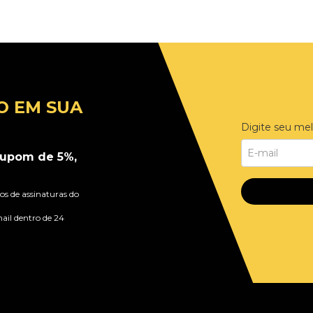
O EM SUA
Digite seu mel
upom de 5%,
s de assinaturas do
ail dentro de 24