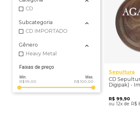
CD
Subcategoria
CD IMPORTADO
Gênero
Heavy Metal
Faixas de preço
Sepultura
CD Sepultur
R$ 99,00
R$ 100,00
Digipak) - I
R$
99
,
90
12
R$
Adicio