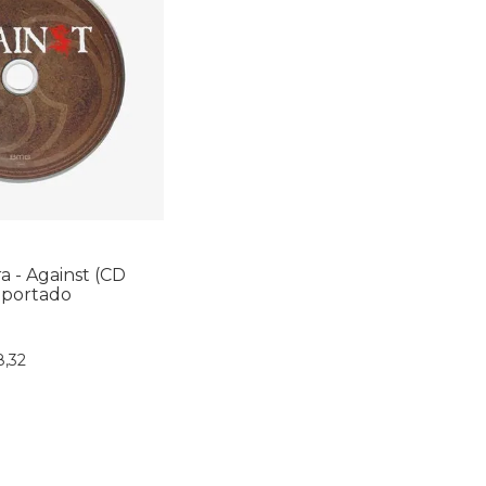
a - Against (CD
mportado
8
,
32
nar ao Carrinho