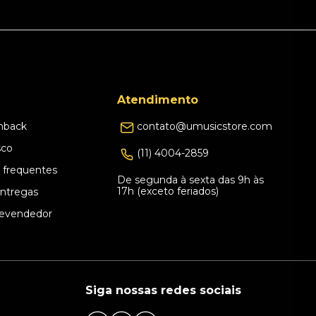
Atendimento
hback
contato@umusicstore.com
sco
(11) 4004-2859
 frequentes
De segunda à sexta das 9h às
17h (exceto feriados)
Entregas
evendedor
Siga nossas redes sociais